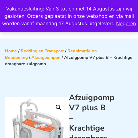
Wij scoren een 4,8 op Google
Vakantiesluiting: Van 3 tot en met 14 Augustus zijn wij
0
gesloten. Orders geplaatst in onze webshop en via mail
worden vanaf maandag 17 Augustus uitgeleverd
Negeren
Home
/
Redding en Transport
/
Reanimatie en
Beademing
/
Afzuigpompen
/ Afzuigpomp V7 plus B – Krachtige
draagbare zuigpomp
Afzuigpomp
V7 plus B
–
Krachtige