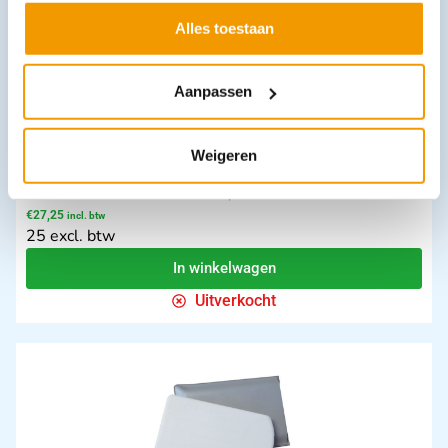
Alles toestaan
Aanpassen
Weigeren
Chest seal Beacon met ventiel Twinpack
€
27,25
incl. btw
25 excl. btw
In winkelwagen
Uitverkocht