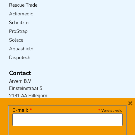
Rescue Trade
Actiomedic
Schnitzler
ProStrap
Solace
Aquashield
Dispotech
Contact
Arvem B.V.
Einsteinstraat 5
2181 AA Hillegom
×
E-mail:
*
*
Vereist veld
Tel:
0252-533256
(maandag – donderdag 08:30-17:15 uur / vrijdag
08:30-16:00 uur)