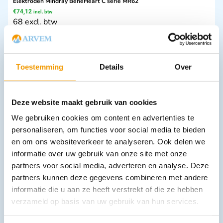
Elektroden Mindray BeneHeart C serie MR62
€
74,12
incl. btw
68 excl. btw
In winkelwagen
Leverbaar
Toestemming
Details
Over
Deze website maakt gebruik van cookies
We gebruiken cookies om content en advertenties te
personaliseren, om functies voor social media te bieden
en om ons websiteverkeer te analyseren. Ook delen we
informatie over uw gebruik van onze site met onze
Luchtzakjes / Longen Ambu Man reanimatiepop Ds 100 stuks
partners voor social media, adverteren en analyse. Deze
€
72,24
incl. btw
partners kunnen deze gegevens combineren met andere
59.7 excl. btw
informatie die u aan ze heeft verstrekt of die ze hebben
In winkelwagen
verzameld op basis van uw gebruik van hun services.
Leverbaar