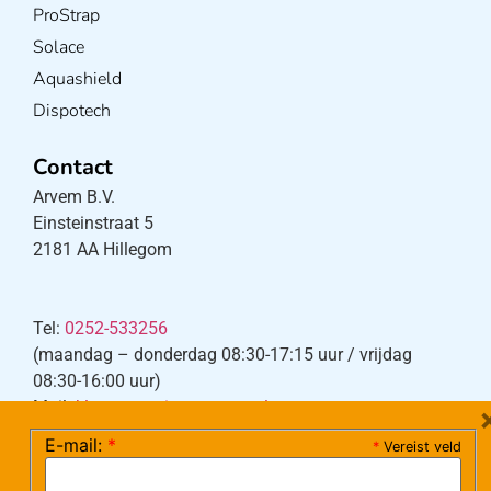
ProStrap
Solace
Aquashield
Dispotech
Contact
Arvem B.V.
Einsteinstraat 5
2181 AA Hillegom
Tel:
0252-533256
(maandag – donderdag 08:30-17:15 uur / vrijdag
08:30-16:00 uur)
Mail:
klantenservice@arvem.nl
E-mail:
*
*
Vereist veld
Werken bij Arvem?