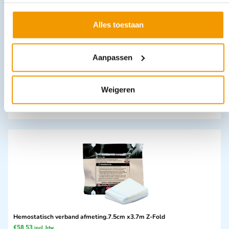
Alles toestaan
Vingerspalk NOBARIGID open spalk
Aanpassen
€
1,79
–
€
1,98
incl. btw
1.48 excl. btw
Weigeren
Opties bekijken
Leverbaar
Hemostatisch verband afmeting.7.5cm x3.7m Z-Fold
€
58,53
incl. btw