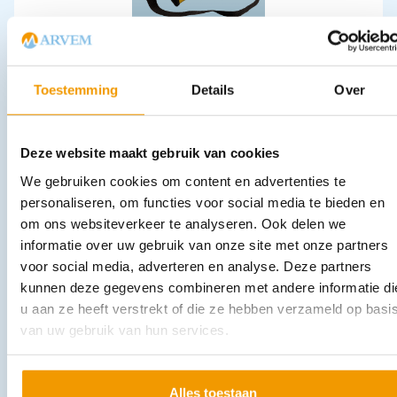
EHBO tas leeg kleur geel / zwart
€
33,88
incl. btw
28 excl. btw
Toestemming
Details
Over
In winkelwagen
Uitverkocht
Deze website maakt gebruik van cookies
We gebruiken cookies om content en advertenties te
personaliseren, om functies voor social media te bieden en
om ons websiteverkeer te analyseren. Ook delen we
informatie over uw gebruik van onze site met onze partners
voor social media, adverteren en analyse. Deze partners
kunnen deze gegevens combineren met andere informatie di
u aan ze heeft verstrekt of die ze hebben verzameld op basi
Overledenen hoes Bio Body Bag met U-rits 200Mu
van uw gebruik van hun services.
€
34,49
incl. btw
28.5 excl. btw
In winkelwagen
Alles toestaan