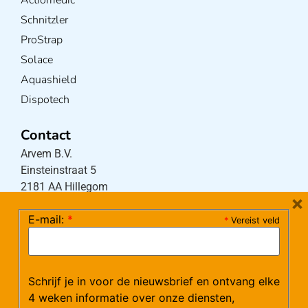
Actiomedic
Schnitzler
ProStrap
Solace
Aquashield
Dispotech
Contact
Arvem B.V.
Einsteinstraat 5
2181 AA Hillegom
×
E-mail:
*
*
Vereist veld
Tel:
0252-533256
(maandag – donderdag 08:30-17:15 uur / vrijdag
08:30-16:00 uur)
Schrijf je in voor de nieuwsbrief en ontvang elke
Mail:
klantenservice@arvem.nl
4 weken informatie over onze diensten,