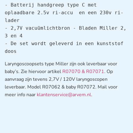
- Batterij handgreep type C met 
oplaadbare 2.5v ri-accu  en een 230v ri-
lader

- 2,7V vacuümlichtbron - Bladen Miller 2, 
3 en 4

- De set wordt geleverd in een kunststof 
doos
Laryngoscoopsets type Miller zijn ook leverbaar voor
baby’s. Zie hiervoor artikel
R07070 & R07071
. Op
aanvraag zijn tevens 2,7V / 120V laryngoscopen
leverbaar. Model R07062 & baby R07072. Mail voor
meer info naar
klantenservice@arvem.nl
.