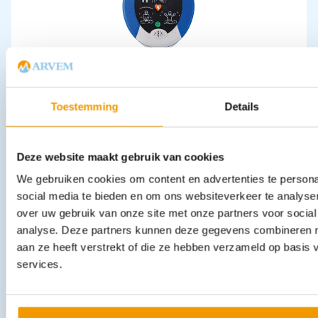
AED HeartSine Samaritan PAD 500P
€
1.851,91
incl. btw
1699 excl. btw
Toestemming
Details
In winkelwagen
Leverbaar
Deze website maakt gebruik van cookies
We gebruiken cookies om content en advertenties te persona
social media te bieden en om ons websiteverkeer te analyse
over uw gebruik van onze site met onze partners voor social
analyse. Deze partners kunnen deze gegevens combineren me
aan ze heeft verstrekt of die ze hebben verzameld op basis
services.
Vacuümmatras model 820K-H+ Breed 82cm Afmeting 75x65x19cm