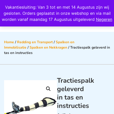
Wij scoren een 4,8 op Google
Vakantiesluiting: Van 3 tot en met 14 Augustus zijn wij
0
gesloten. Orders geplaatst in onze webshop en via mail
worden vanaf maandag 17 Augustus uitgeleverd
Negeren
Home
/
Redding en Transport
/
Spalken en
Immobilisatie
/
Spalken en Nekkragen
/ Tractiespalk geleverd in
tas en instructies
Tractiespalk
geleverd
in tas en
instructies