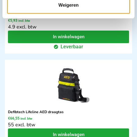
Weigeren
Pocketmask / beademingsmasker in hard-case
€
5,93
incl. btw
4.9 excl. btw
In winkelwagen
Leverbaar
Defibtech Lifeline AED draagtas
€
66,55
incl. btw
55 excl. btw
In winkelwagen