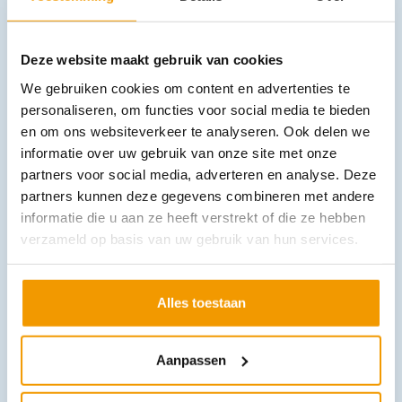
Deze website maakt gebruik van cookies
We gebruiken cookies om content en advertenties te
personaliseren, om functies voor social media te bieden
en om ons websiteverkeer te analyseren. Ook delen we
informatie over uw gebruik van onze site met onze
AmbuMan Wireless renimatiepop - Next Generation-Torso
partners voor social media, adverteren en analyse. Deze
€
3.279,10
incl. btw
2710 excl. btw
partners kunnen deze gegevens combineren met andere
informatie die u aan ze heeft verstrekt of die ze hebben
In winkelwagen
verzameld op basis van uw gebruik van hun services.
Leverbaar
Alles toestaan
Aanpassen