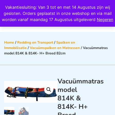
Wij scoren een 4,8 op Google
Vakantiesluiting: Van 3 tot en met 14 Augustus zijn wij
0
gesloten. Orders geplaatst in onze webshop en via mail
worden vanaf maandag 17 Augustus uitgeleverd
Negeren
Home
/
Redding en Transport
/
Spalken en
Immobilisatie
/
Vacuümspalken en Matrassen
/ Vacuümmatras
model 814K & 814K- H+ Breed 82cm
Vacuümmatras
model
814K &
814K- H+