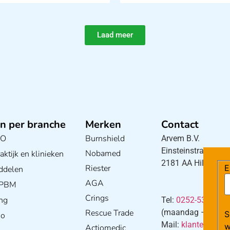
Laad meer
n per branche
Merken
Contact
BO
Burnshield
Arvem B.V.
Einsteinstraat 5
Nobamed
ktijk en klinieken
2181 AA Hillegom
Riester
E
ddelen
AGA
/ PBM
Crings
ng
Tel:
0252-533256
Rescue Trade
(maandag – donderd
S
io
Mail:
klantenservi
w
Actiomedic