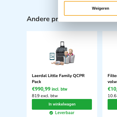
Weigeren
Andere producten in deze ca
Laerdal Little Family QCPR
Filte
Pack
volw
€
990,99
€
10
incl. btw
819 excl. btw
10.6
In winkelwagen
Leverbaar