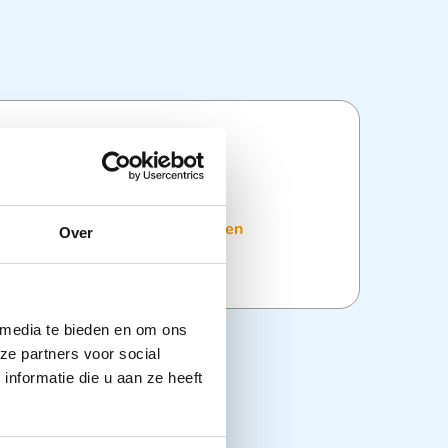
ties
:
Evacuatie Middelen
,
Redding en
Over
ransport en Evacuatie
 media te bieden en om ons
ze partners voor social
nformatie die u aan ze heeft