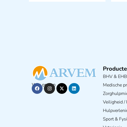
Producte
BHV & EH
Medische pra
Volg ons op
Zorghulpmi
Veiligheid 
Hulpverleni
Sport & Fys