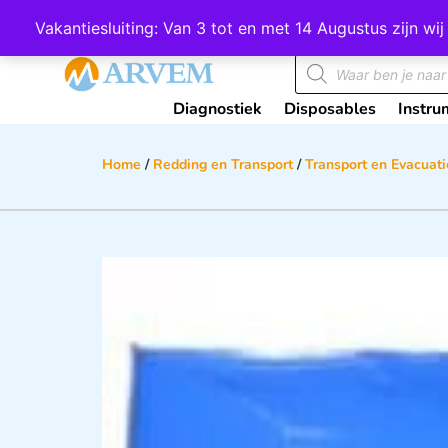
Wij scoren een 4,8 op Google
Vakantiesluiting: Van 3 tot en met 14 Augustus zijn 
Diagnostiek
Disposables
Instru
Home
/
Redding en Transport
/
Transport en Evacuati