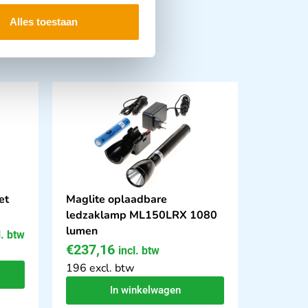
Alles toestaan
et
Maglite oplaadbare
ledzaklamp ML150LRX 1080
lumen
l. btw
€
237,16
incl. btw
196 excl. btw
In winkelwagen