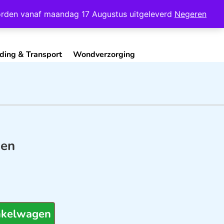
Mijn Account
Contact
 worden vanaf maandag 17 Augustus uitgeleverd
Negeren
ding & Transport
Wondverzorging
ken
nkelwagen