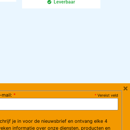
Leverbaar
×
-mail:
*
*
Vereist veld
ag 08:30-17:15 uur / vrijdag 08:30-16:00 uur)
chrijf je in voor de nieuwsbrief en ontvang elke 4
ce@arvem.nl
eken informatie over onze diensten, producten en