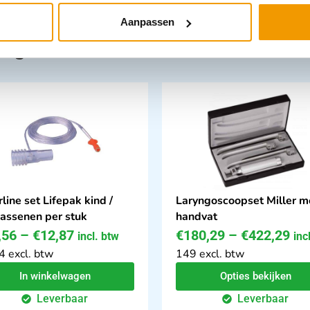
Aanpassen
tegorie:
rline set Lifepak kind /
Laryngoscoopset Miller m
assenen per stuk
handvat
,56
–
€
12,87
€
180,29
–
€
422,29
incl. btw
inc
4 excl. btw
149 excl. btw
In winkelwagen
Opties bekijken
Leverbaar
Leverbaar