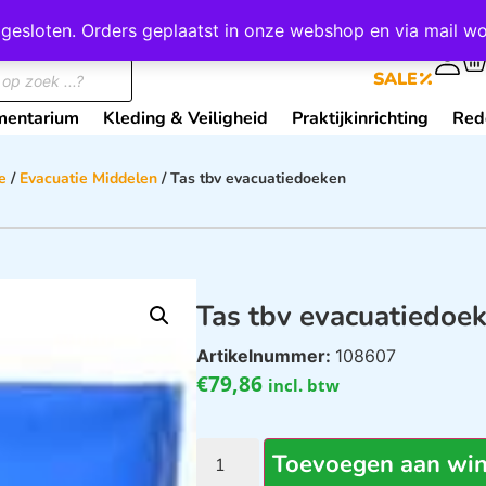
wij gesloten. Orders geplaatst in onze webshop en via mail
0
SALE
mentarium
Kleding & Veiligheid
Praktijkinrichting
Red
e
/
Evacuatie Middelen
/ Tas tbv evacuatiedoeken
Tas tbv evacuatiedoe
Artikelnummer:
108607
€
79,86
incl. btw
Toevoegen aan wi