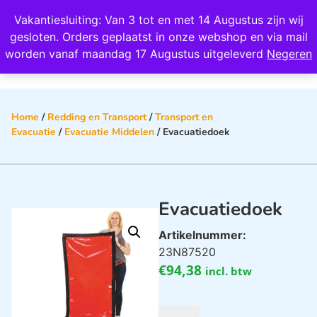
Wij scoren een 4,8 op Google
Vakantiesluiting: Van 3 tot en met 14 Augustus zijn wij
0
gesloten. Orders geplaatst in onze webshop en via mail
worden vanaf maandag 17 Augustus uitgeleverd
Negeren
Home
/
Redding en Transport
/
Transport en
Evacuatie
/
Evacuatie Middelen
/ Evacuatiedoek
Evacuatiedoek
Artikelnummer:
23N87520
€
94,38
incl. btw