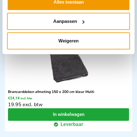
€
83,49
–
€
217,78
incl. btw
Alles toestaan
76.6 excl. btw
Opties bekijken
Aanpassen
Leverbaar
Weigeren
Brancarddeken afmeting 150 x 200 cm kleur Multi
€
24,14
incl. btw
19.95 excl. btw
In winkelwagen
Leverbaar