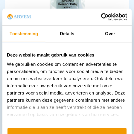
Luchtwegen Resusci Baby QCPR Laerdal
Toestemming
Details
Over
€
59,29
incl. btw
49 excl. btw
In winkelwagen
Deze website maakt gebruik van cookies
Leverbaar
We gebruiken cookies om content en advertenties te
personaliseren, om functies voor social media te bieden
en om ons websiteverkeer te analyseren. Ook delen we
informatie over uw gebruik van onze site met onze
partners voor social media, adverteren en analyse. Deze
partners kunnen deze gegevens combineren met andere
informatie die u aan ze heeft verstrekt of die ze hebben
verzameld op basis van uw gebruik van hun services.
Vacuümspalken kamer spalk