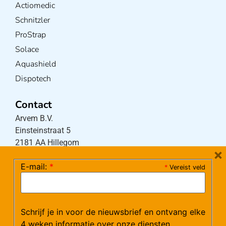
Actiomedic
Schnitzler
ProStrap
Solace
Aquashield
Dispotech
Contact
Arvem B.V.
Einsteinstraat 5
2181 AA Hillegom
×
E-mail:
*
*
Vereist veld
Tel:
0252-533256
(maandag – donderdag 08:30-17:15 uur / vrijdag
08:30-16:00 uur)
Schrijf je in voor de nieuwsbrief en ontvang elke
Mail:
klantenservice@arvem.nl
4 weken informatie over onze diensten,