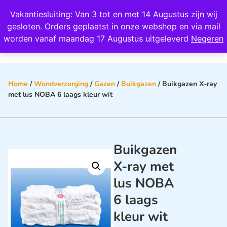
Wij scoren een 4,8 op Google
Vakantiesluiting: Van 3 tot en met 14 Augustus zijn wij
0
gesloten. Orders geplaatst in onze webshop en via mail
worden vanaf maandag 17 Augustus uitgeleverd
Negeren
Home
/
Wondverzorging
/
Gazen
/
Buikgazen
/ Buikgazen X-ray
met lus NOBA 6 laags kleur wit
Buikgazen
X-ray met
lus NOBA
6 laags
kleur wit