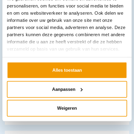
1.48 excl. btw
personaliseren, om functies voor social media te bieden
Opties bekijken
en om ons websiteverkeer te analyseren. Ook delen we
informatie over uw gebruik van onze site met onze
Leverbaar
partners voor social media, adverteren en analyse. Deze
partners kunnen deze gegevens combineren met andere
informatie die u aan ze heeft verstrekt of die ze hebben
verzameld op basis van uw gebruik van hun services.
Alles toestaan
Celstofdeppers NOBATISSUE gebleekt Pak 5 kg
Aanpassen
€
24,42
–
€
64,75
incl. btw
22.4 excl. btw
Weigeren
Opties bekijken
Leverbaar