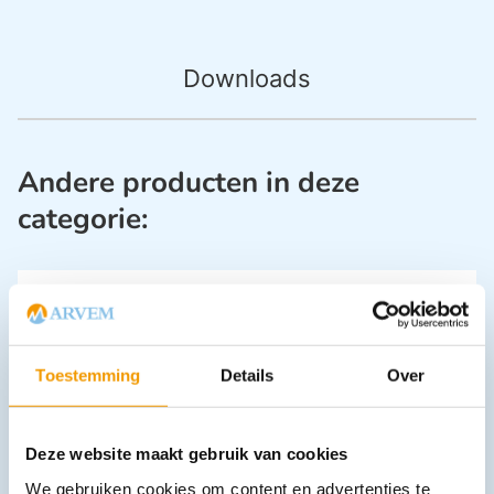
Downloads
Andere producten in deze
categorie:
Toestemming
Details
Over
Deze website maakt gebruik van cookies
Vingerspalk NOBARIGID open spalk
€
1,79
–
€
1,98
incl. btw
We gebruiken cookies om content en advertenties te