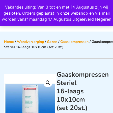
Wij scoren een 4,8 op Google
Vakantiesluiting: Van 3 tot en met 14 Augustus zijn wij
0
gesloten. Orders geplaatst in onze webshop en via mail
worden vanaf maandag 17 Augustus uitgeleverd
Negeren
Home
/
Wondverzorging
/
Gazen
/
Gaaskompressen
/ Gaaskompre
Steriel 16-laags 10x10cm (set 20st.)
Gaaskompressen
Steriel
16-laags
10x10cm
(set 20st.)