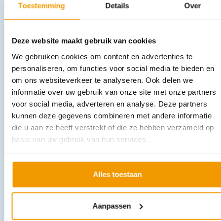
Toestemming
Details
Over
Leverbaar
Deze website maakt gebruik van cookies
We gebruiken cookies om content en advertenties te
personaliseren, om functies voor social media te bieden en
om ons websiteverkeer te analyseren. Ook delen we
informatie over uw gebruik van onze site met onze partners
voor social media, adverteren en analyse. Deze partners
kunnen deze gegevens combineren met andere informatie
Merocel Neustampons in diverse afmetingen
die u aan ze heeft verstrekt of die ze hebben verzameld op
€
8,18
–
€
9,54
incl. btw
basis van uw gebruik van hun services.
7.5 excl. btw
Opties bekijken
Leverbaar
Alles toestaan
Aanpassen