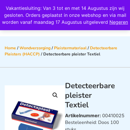
Wij scoren een 4,8 op Google
Vakantiesluiting: Van 3 tot en met 14 Augustus zijn wij
0
gesloten. Orders geplaatst in onze webshop en via mail
worden vanaf maandag 17 Augustus uitgeleverd
Negeren
Home
/
Wondverzorging
/
Pleistermateriaal
/
Detecteerbare
Pleisters (HACCP)
/ Detecteerbare pleister Textiel
Detecteerbare
pleister
Textiel
Artikelnummer:
00410025
Besteleenheid: Doos 100
stuks