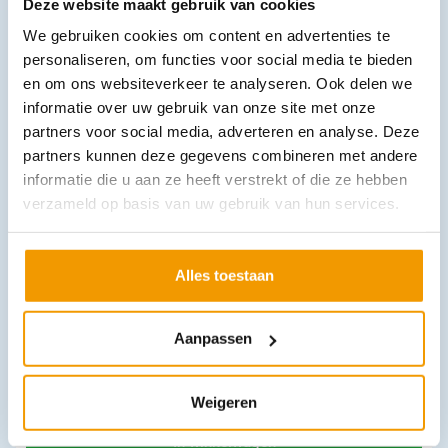
Deze website maakt gebruik van cookies
We gebruiken cookies om content en advertenties te
Handy Aid kit Eerste hulp / Rescue
personaliseren, om functies voor social media te bieden
€
8,75
incl. btw
en om ons websiteverkeer te analyseren. Ook delen we
8.03 excl. btw
informatie over uw gebruik van onze site met onze
In winkelwagen
partners voor social media, adverteren en analyse. Deze
Leverbaar
partners kunnen deze gegevens combineren met andere
informatie die u aan ze heeft verstrekt of die ze hebben
verzameld op basis van uw gebruik van hun services.
Alles toestaan
Aanpassen
Hansaplast Sensitive XXL pleister met zilver doosje 5 strips
€
6,16
incl. btw
Weigeren
5.65 excl. btw
In winkelwagen