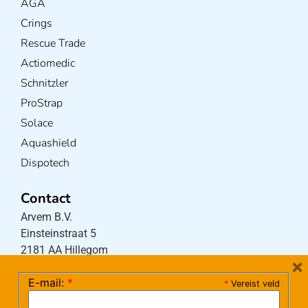
AGA
Crings
Rescue Trade
Actiomedic
Schnitzler
ProStrap
Solace
Aquashield
Dispotech
Contact
Arvem B.V.
Einsteinstraat 5
2181 AA Hillegom
×
E-mail:
*
*
Vereist veld
Tel:
0252-533256