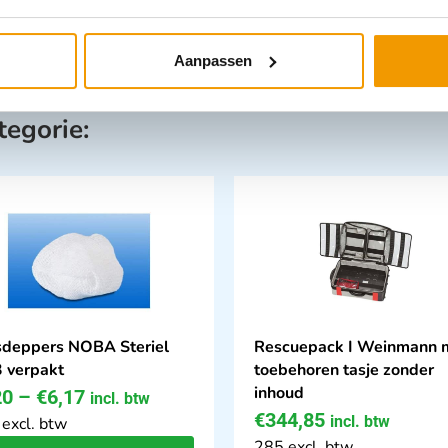
Aanpassen
tegorie:
deppers NOBA Steriel
Rescuepack I Weinmann 
3 verpakt
toebehoren tasje zonder
inhoud
20
–
€
6,17
incl. btw
€
344,85
incl. btw
 excl. btw
285 excl. btw