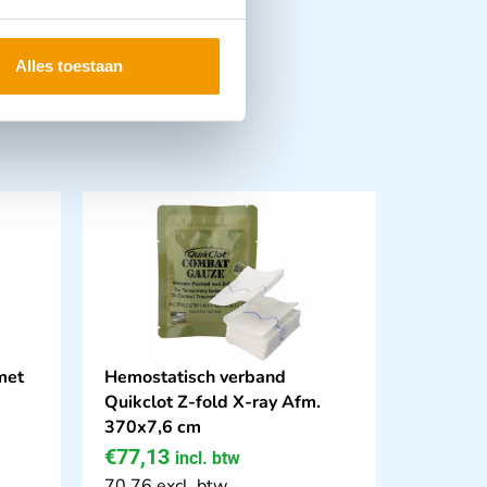
Alles toestaan
met
Hemostatisch verband
Quikclot Z-fold X-ray Afm.
370x7,6 cm
€
77,13
incl. btw
70.76 excl. btw