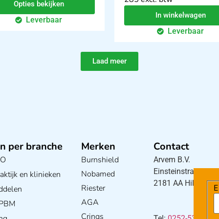
Opties bekijken
In winkelwagen
Leverbaar
Leverbaar
Laad meer
n per branche
Merken
Contact
BO
Burnshield
Arvem B.V.
Einsteinstraat 5
Nobamed
ktijk en klinieken
2181 AA Hillegom
Riester
E
ddelen
AGA
/ PBM
Crings
ng
Tel:
0252-533256