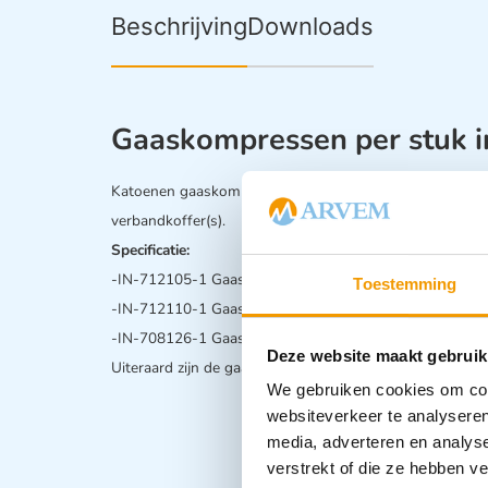
Beschrijving
Downloads
Gaaskompressen per stuk i
Katoenen gaaskompressen in diverse afmetingen per stu
verbandkoffer(s).
Specificatie:
-IN-712105-1 Gaaskompres 5x5cm
Toestemming
-IN-712110-1 Gaaskompres 10x10cm
-IN-708126-1 Gaaskompres 1/16
Deze website maakt gebruik
Uiteraard zijn de gaascompressen ook leverbaar in doos
We gebruiken cookies om cont
websiteverkeer te analyseren
media, adverteren en analys
verstrekt of die ze hebben v