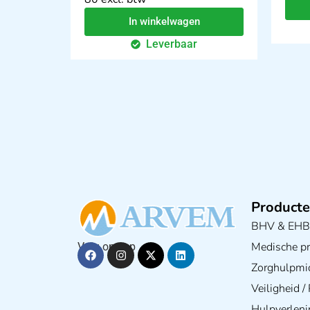
In winkelwagen
Leverbaar
Producte
BHV & EH
Medische pra
Volg ons op
Zorghulpmi
Veiligheid 
Hulpverleni