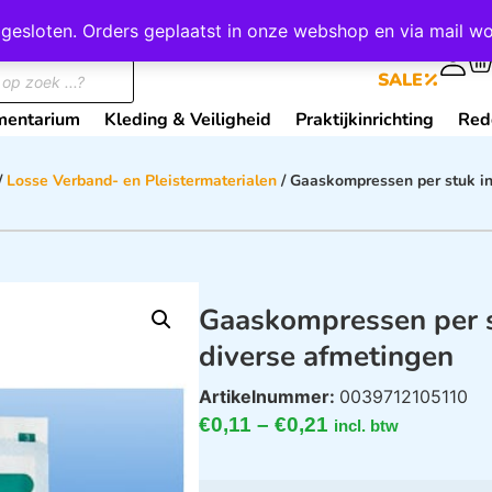
wij gesloten. Orders geplaatst in onze webshop en via mail
0
SALE
mentarium
Kleding & Veiligheid
Praktijkinrichting
Red
/
Losse Verband- en Pleistermaterialen
/ Gaaskompressen per stuk in
Gaaskompressen per s
diverse afmetingen
Artikelnummer:
0039712105110
€
0,11
–
€
0,21
incl. btw