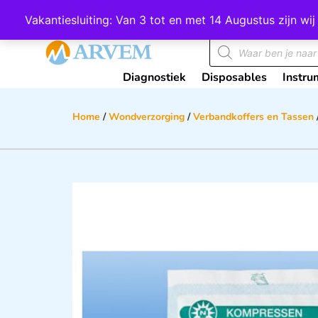
Wij scoren een 4,8 op Google
Vakantiesluiting: Van 3 tot en met 14 Augustus zijn 
Diagnostiek
Disposables
Instru
Home
/
Wondverzorging
/
Verbandkoffers en Tassen