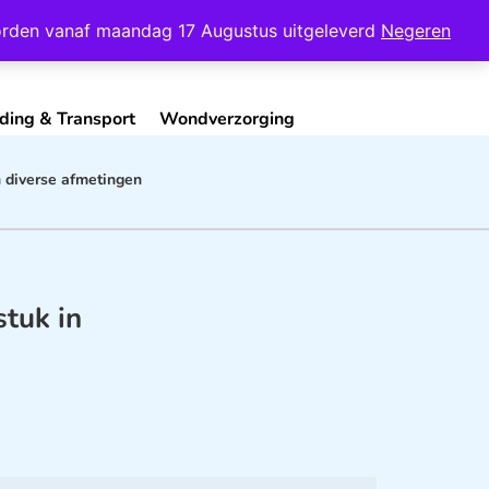
Mijn Account
Contact
 worden vanaf maandag 17 Augustus uitgeleverd
Negeren
ding & Transport
Wondverzorging
 diverse afmetingen
tuk in