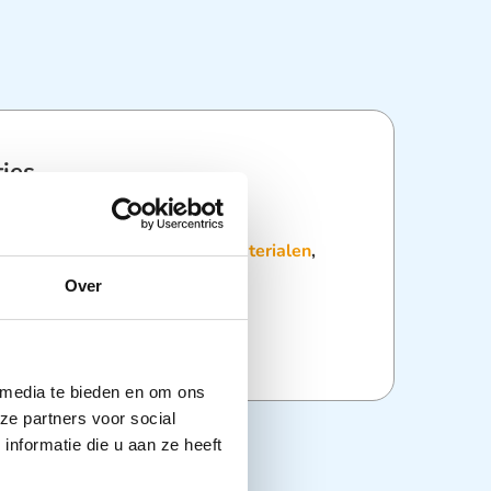
ties
:
Losse Verband- en Pleistermaterialen
,
ucten
,
Wondverzorging
Over
 media te bieden en om ons
ze partners voor social
nformatie die u aan ze heeft