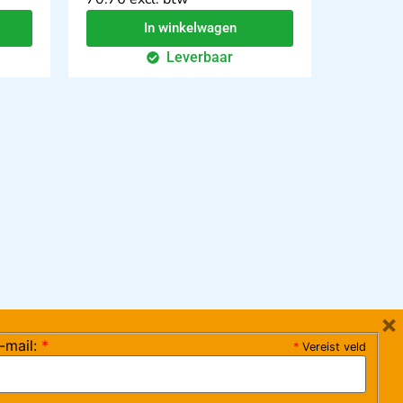
In winkelwagen
Leverbaar
×
-mail:
*
*
Vereist veld