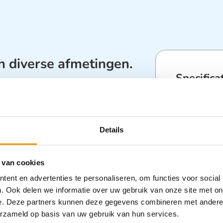
n diverse afmetingen.
Specifica
k geleverd voor het zelf navullen van uw
Categorieën
Nieuwe Prod
Details
 van cookies
jes of omdozen.. Zie:
Gaaskompressen
ent en advertenties te personaliseren, om functies voor social
. Ook delen we informatie over uw gebruik van onze site met on
e. Deze partners kunnen deze gegevens combineren met andere i
erzameld op basis van uw gebruik van hun services.