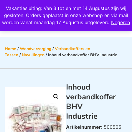
Wij scoren een 4,8 op Google
Vakantiesluiting: Van 3 tot en met 14 Augustus zijn wij
0
gesloten. Orders geplaatst in onze webshop en via mail
worden vanaf maandag 17 Augustus uitgeleverd
Negeren
Home
/
Wondverzorging
/
Verbandkoffers en
Tassen
/
Navullingen
/ Inhoud verbandkoffer BHV Industrie
Inhoud
verbandkoffer
BHV
Industrie
Artikelnummer:
500505