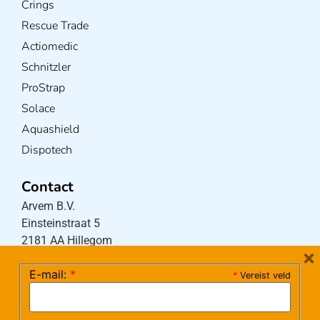
Crings
Rescue Trade
Actiomedic
Schnitzler
ProStrap
Solace
Aquashield
Dispotech
Contact
Arvem B.V.
Einsteinstraat 5
2181 AA Hillegom
×
E-mail:
*
*
Vereist veld
Tel:
0252-533256
(maandag – donderdag 08:30-17:15 uur / vrijdag