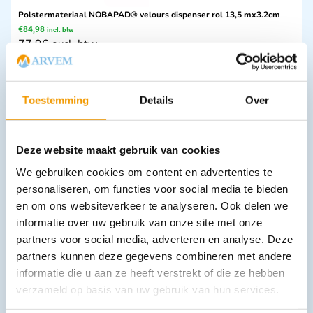
Polstermateriaal NOBAPAD® velours dispenser rol 13,5 mx3.2cm
€
84,98
incl. btw
77.96 excl. btw
In winkelwagen
Leverbaar
Toestemming
Details
Over
Deze website maakt gebruik van cookies
We gebruiken cookies om content en advertenties te
personaliseren, om functies voor social media te bieden
en om ons websiteverkeer te analyseren. Ook delen we
informatie over uw gebruik van onze site met onze
partners voor social media, adverteren en analyse. Deze
Cohesive bandage Prostrap
€
0,82
–
€
2,39
partners kunnen deze gegevens combineren met andere
incl. btw
0.75 excl. btw
informatie die u aan ze heeft verstrekt of die ze hebben
verzameld op basis van uw gebruik van hun services.
Opties bekijken
Leverbaar