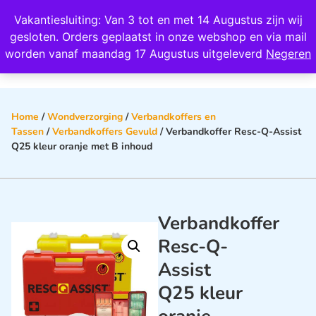
Wij scoren een 4,8 op Google
Vakantiesluiting: Van 3 tot en met 14 Augustus zijn wij
0
gesloten. Orders geplaatst in onze webshop en via mail
worden vanaf maandag 17 Augustus uitgeleverd
Negeren
Home
/
Wondverzorging
/
Verbandkoffers en
Tassen
/
Verbandkoffers Gevuld
/ Verbandkoffer Resc-Q-Assist
Q25 kleur oranje met B inhoud
Verbandkoffer
Resc-Q-
Assist
Q25 kleur