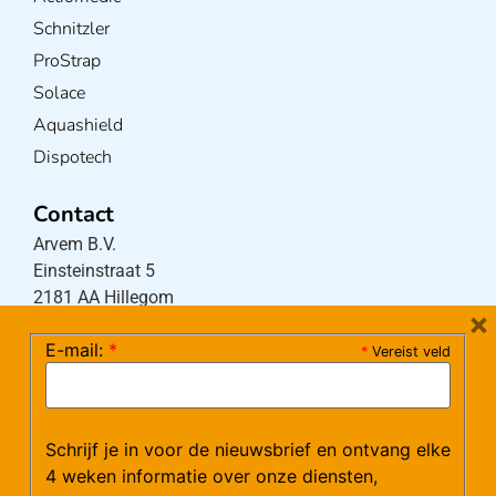
Schnitzler
ProStrap
Solace
Aquashield
Dispotech
Contact
Arvem B.V.
Einsteinstraat 5
2181 AA Hillegom
×
E-mail:
*
*
Vereist veld
Tel:
0252-533256
(maandag – donderdag 08:30-17:15 uur / vrijdag
08:30-16:00 uur)
Schrijf je in voor de nieuwsbrief en ontvang elke
Mail:
klantenservice@arvem.nl
4 weken informatie over onze diensten,