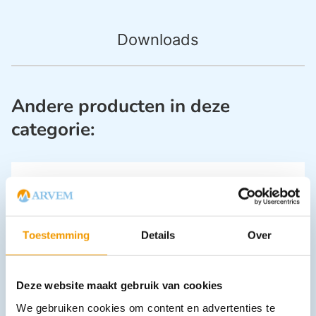
Downloads
Andere producten in deze
categorie:
Toestemming
Details
Over
Ampullenetui kleur zwart uitgevoerd in kunstleer
Deze website maakt gebruik van cookies
€
30,13
incl. btw
We gebruiken cookies om content en advertenties te
24.9 excl. btw