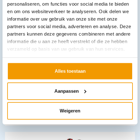
personaliseren, om functies voor social media te bieden
In winkelwagen
en om ons websiteverkeer te analyseren. Ook delen we
Leverbaar
informatie over uw gebruik van onze site met onze
partners voor social media, adverteren en analyse. Deze
partners kunnen deze gegevens combineren met andere
informatie die u aan ze heeft verstrekt of die ze hebben
verzameld op basis van uw gebruik van hun services.
Alles toestaan
Handy Aid Kit voor brand en schaaf wonden.
Aanpassen
€
8,75
incl. btw
8.03 excl. btw
In winkelwagen
Weigeren
Leverbaar