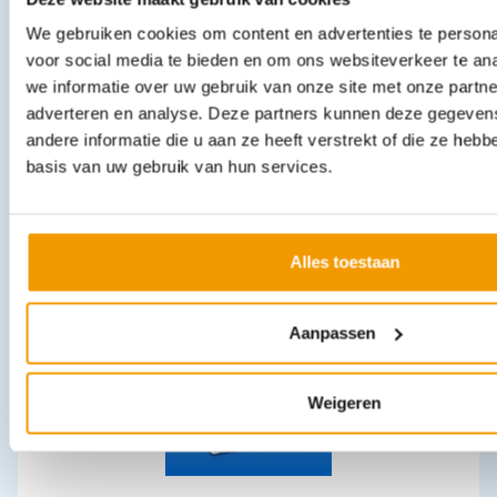
We gebruiken cookies om content en advertenties te persona
voor social media te bieden en om ons websiteverkeer te an
we informatie over uw gebruik van onze site met onze partne
adverteren en analyse. Deze partners kunnen deze gegeve
andere informatie die u aan ze heeft verstrekt of die ze heb
Eerste Hulp tas Backpack Junior Soft
basis van uw gebruik van hun services.
€
168,19
incl. btw
139 excl. btw
Opties bekijken
Alles toestaan
Leverbaar
Aanpassen
Weigeren