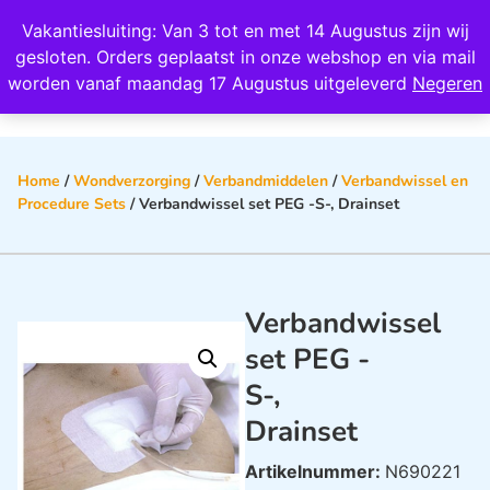
Wij scoren een 4,8 op Google
Vakantiesluiting: Van 3 tot en met 14 Augustus zijn wij
0
gesloten. Orders geplaatst in onze webshop en via mail
worden vanaf maandag 17 Augustus uitgeleverd
Negeren
Home
/
Wondverzorging
/
Verbandmiddelen
/
Verbandwissel en
Procedure Sets
/ Verbandwissel set PEG -S-, Drainset
Verbandwissel
set PEG -
S-,
Drainset
Artikelnummer:
N690221