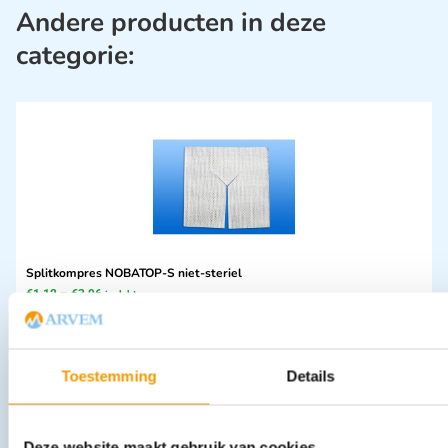
Andere producten in deze
categorie:
Splitkompres NOBATOP-S niet-steriel
€
1,12
–
€
3,96
incl. btw
1.03 excl. btw
Opties bekijken
Toestemming
Details
Leverbaar
Deze website maakt gebruik van cookies