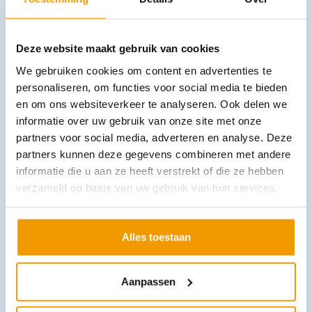
Deze website maakt gebruik van cookies
We gebruiken cookies om content en advertenties te
personaliseren, om functies voor social media te bieden
en om ons websiteverkeer te analyseren. Ook delen we
informatie over uw gebruik van onze site met onze
Verbandgaas in stroken NOBAMULL -NS- 40m x 80cm
partners voor social media, adverteren en analyse. Deze
€
27,99
incl. btw
25.68 excl. btw
partners kunnen deze gegevens combineren met andere
informatie die u aan ze heeft verstrekt of die ze hebben
In winkelwagen
verzameld op basis van uw gebruik van hun services.
Leverbaar
Alles toestaan
Aanpassen