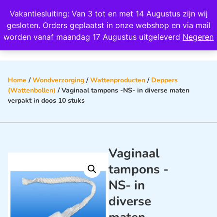
Wij scoren een 4,8 op Google
Vakantiesluiting: Van 3 tot en met 14 Augustus zijn wij
0
gesloten. Orders geplaatst in onze webshop en via mail
worden vanaf maandag 17 Augustus uitgeleverd
Negeren
Home
/
Wondverzorging
/
Wattenproducten
/
Deppers
(Wattenbollen)
/ Vaginaal tampons -NS- in diverse maten
verpakt in doos 10 stuks
Vaginaal
tampons -
NS- in
diverse