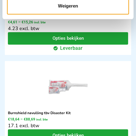
Weigeren
Absorberend wondverband NOBASORB steriel
€
4,61
–
€
15,26
incl. btw
4.23 excl. btw
Opties bekijken
Leverbaar
Burnshield navulling tbv Disaster Kit
€
18,64
–
€
88,69
incl. btw
17.1 excl. btw
Opties bekijken