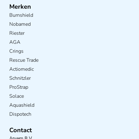
Merken
Burnshield
Nobamed
Riester
AGA
Crings
Rescue Trade
Actiomedic
Schnitzler
ProStrap
Solace
Aquashield
Dispotech
Contact
Arvem B.V.