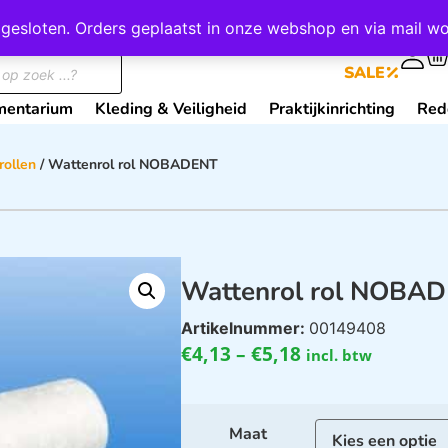
wij gesloten. Orders geplaatst in onze webshop en via mail
0
SALE
mentarium
Kleding & Veiligheid
Praktijkinrichting
Red
rollen
/ Wattenrol rol NOBADENT
Wattenrol rol NOBA
Artikelnummer:
00149408
€
4,13
–
€
5,18
incl. btw
Maat