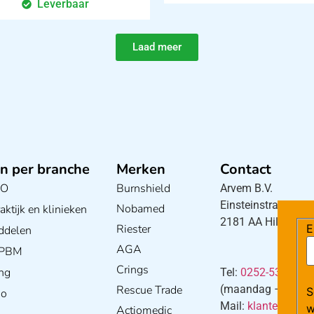
Leverbaar
Laad meer
n per branche
Merken
Contact
BO
Burnshield
Arvem B.V.
Einsteinstraat 5
Nobamed
ktijk en klinieken
2181 AA Hillegom
Riester
E
ddelen
AGA
/ PBM
Crings
ng
Tel:
0252-533256
Rescue Trade
(maandag – donderd
S
io
Mail:
klantenservi
w
Actiomedic