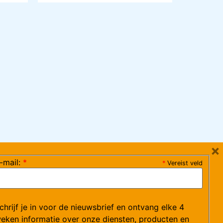
×
-mail:
*
*
Vereist veld
ag 08:30-17:15 uur / vrijdag 08:30-16:00 uur)
chrijf je in voor de nieuwsbrief en ontvang elke 4
ce@arvem.nl
eken informatie over onze diensten, producten en