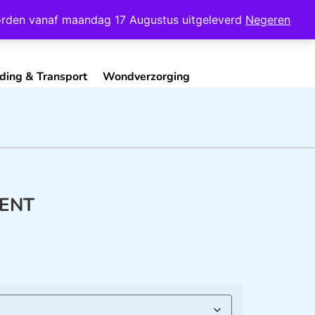
Mijn Account
Contact
 worden vanaf maandag 17 Augustus uitgeleverd
Negeren
ding & Transport
Wondverzorging
DENT