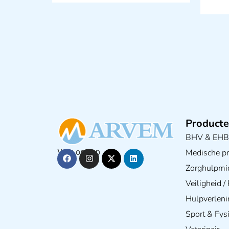
Producte
BHV & EH
Medische pra
Volg ons op
Zorghulpmi
Veiligheid 
Hulpverleni
Sport & Fys