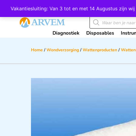
Wij scoren een 4,8 op Google
Vakantiesluiting: Van 3 tot en met 14 Augustus zijn 
Diagnostiek
Disposables
Instru
Home
/
Wondverzorging
/
Wattenproducten
/
Watten