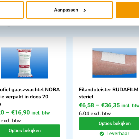
Aanpassen
tegorie:
ofiel gaaszwachtel NOBA
Eilandpleister RUDAFILM
lie verpakt in doos 20
steriel
s
€
6,58
–
€
36,35
incl. bt
20
–
€
16,90
incl. btw
6.04 excl. btw
 excl. btw
Opties bekijken
Opties bekijken
Leverbaar