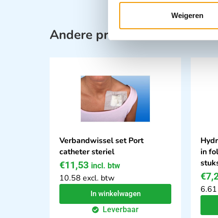
Weigeren
Andere producten in deze ca
Verbandwissel set Port
Hydr
catheter steriel
in fo
stuk
€
11,53
incl. btw
€
7,
10.58 excl. btw
6.61
In winkelwagen
Leverbaar