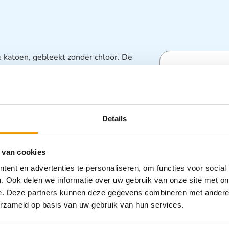
 katoen, gebleekt zonder chloor. De
en, KNO artsen etc. De wattenrollen zijn
Specifica
sel, wondafscheiding en bloed – 100 %
en handige dispenser – Leverbaar in 4
Categorieën
Details
Wondverzor
 van cookies
ent en advertenties te personaliseren, om functies voor social
. Ook delen we informatie over uw gebruik van onze site met on
e. Deze partners kunnen deze gegevens combineren met andere i
erzameld op basis van uw gebruik van hun services.