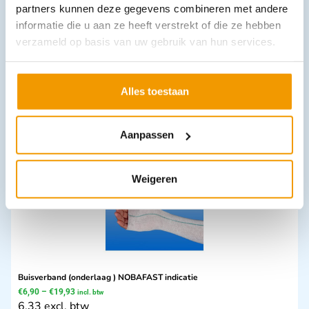
partners kunnen deze gegevens combineren met andere
informatie die u aan ze heeft verstrekt of die ze hebben
verzameld op basis van uw gebruik van hun services.
Detecteerbare blauwe pleisters HACCP op Rol
€
7,58
–
€
8,67
incl. btw
6.95 excl. btw
Alles toestaan
Opties bekijken
Leverbaar
Aanpassen
Weigeren
Buisverband (onderlaag ) NOBAFAST indicatie
€
6,90
–
€
19,93
incl. btw
6.33 excl. btw