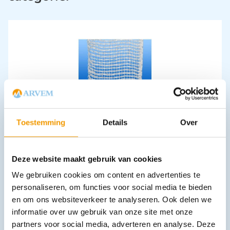
Gaas tamponade stroken steriel NOBATAMP
€
6,00
–
€
17,71
incl. btw
Toestemming
Details
Over
5.5 excl. btw
Opties bekijken
Deze website maakt gebruik van cookies
Leverbaar
We gebruiken cookies om content en advertenties te
personaliseren, om functies voor social media te bieden
en om ons websiteverkeer te analyseren. Ook delen we
informatie over uw gebruik van onze site met onze
partners voor social media, adverteren en analyse. Deze