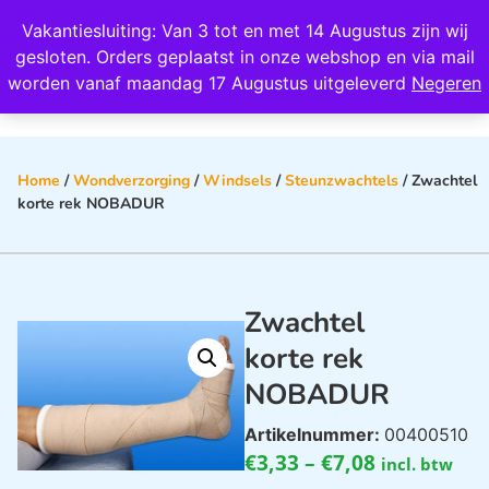
Wij scoren een 4,8 op Google
Vakantiesluiting: Van 3 tot en met 14 Augustus zijn wij
0
gesloten. Orders geplaatst in onze webshop en via mail
worden vanaf maandag 17 Augustus uitgeleverd
Negeren
Home
/
Wondverzorging
/
Windsels
/
Steunzwachtels
/ Zwachtel
korte rek NOBADUR
Zwachtel
korte rek
NOBADUR
Artikelnummer:
00400510
€
3,33
–
€
7,08
incl. btw