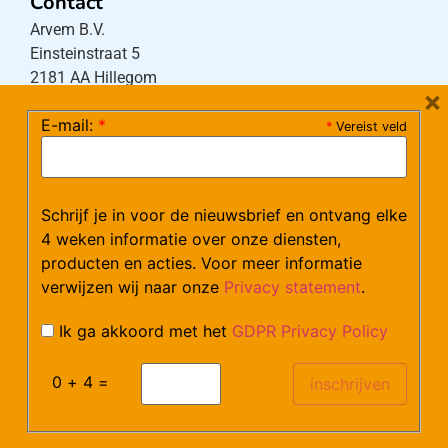
Contact
Arvem B.V.
Einsteinstraat 5
2181 AA Hillegom
×
E-mail:
*
*
Vereist veld
Tel:
0252-533256
(maandag – donderdag 08:30-17:15 uur / vrijdag
08:30-16:00 uur)
Schrijf je in voor de nieuwsbrief en ontvang elke
Mail:
klantenservice@arvem.nl
4 weken informatie over onze diensten,
producten en acties. Voor meer informatie
verwijzen wij naar onze
Privacy statement
.
Werken bij Arvem?
Bekijk hier onze vacatures.
Ik ga akkoord met het
GDPR Privacy Policy
0 + 4 =
©Arvem
Verzendkosten en Levering
Algemene voorwaarden