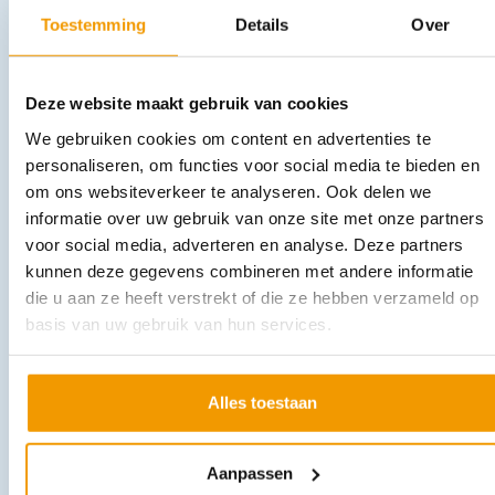
Toestemming
Details
Over
Deze website maakt gebruik van cookies
Wattendeppers verpakt in een zak van 500 gram
We gebruiken cookies om content en advertenties te
€
13,90
incl. btw
12.75 excl. btw
personaliseren, om functies voor social media te bieden en
om ons websiteverkeer te analyseren. Ook delen we
Opties bekijken
informatie over uw gebruik van onze site met onze partners
Leverbaar
voor social media, adverteren en analyse. Deze partners
kunnen deze gegevens combineren met andere informatie
die u aan ze heeft verstrekt of die ze hebben verzameld op
basis van uw gebruik van hun services.
Alles toestaan
Vingerbob Buisvormig verband in diverse kleuren
Aanpassen
€
2,02
–
€
32,97
incl. btw