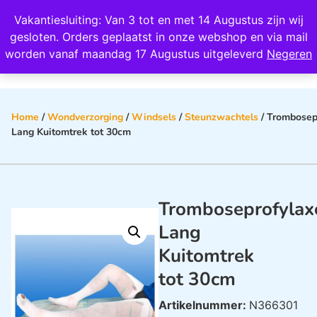
Wij scoren een 4,8 op Google
Vakantiesluiting: Van 3 tot en met 14 Augustus zijn wij
0
gesloten. Orders geplaatst in onze webshop en via mail
worden vanaf maandag 17 Augustus uitgeleverd
Negeren
Home
/
Wondverzorging
/
Windsels
/
Steunzwachtels
/ Trombosep
Lang Kuitomtrek tot 30cm
Tromboseprofylax
Lang
Kuitomtrek
tot 30cm
Artikelnummer:
N366301