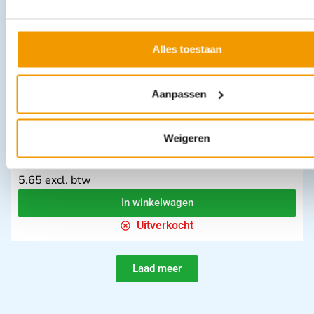
Leverbaar
Alles toestaan
Aanpassen
Weigeren
Hansaplast Sensitive XXL pleister met zilver doosje 5 strips
€
6,16
incl. btw
5.65 excl. btw
In winkelwagen
Uitverkocht
Laad meer