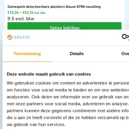
Salvequick detecteerbare pleisters blauw 6796 navulling
€
10,36
–
€
52,32
incl. btw
9.5 excl. btw
Opties bekijken
Leverbaar
Toestemming
Details
Ove
Deze website maakt gebruik van cookies
We gebruiken cookies om content en advertenties te persona
om functies voor social media te bieden en om ons websitev
analyseren. Ook delen we informatie over uw gebruik van on
Heltiq Eerste Hulp Kit
met onze partners voor social media, adverteren en analyse
€
7,99
incl. btw
7.33 excl. btw
partners kunnen deze gegevens combineren met andere info
die u aan ze heeft verstrekt of die ze hebben verzameld op 
In winkelwagen
uw gebruik van hun services.