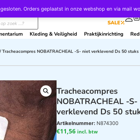
wij gesloten. Orders geplaatst in onze webshop en via mail
0
SALE
mentarium
Kleding & Veiligheid
Praktijkinrichting
Red
/ Tracheacompres NOBATRACHEAL -S- niet verklevend Ds 50 stuks
Tracheacompres
NOBATRACHEAL -S- 
verklevend Ds 50 stu
Artikelnummer:
N874300
€
11,56
incl. btw