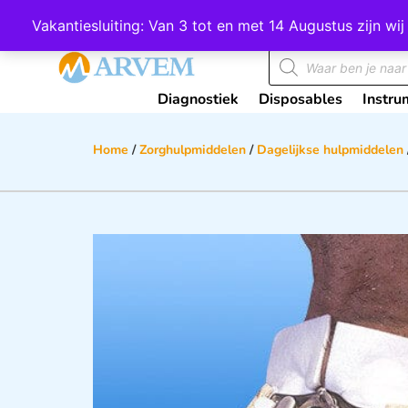
Wij scoren een 4,8 op Google
Vakantiesluiting: Van 3 tot en met 14 Augustus zijn 
Diagnostiek
Disposables
Instru
Home
/
Zorghulpmiddelen
/
Dagelijkse hulpmiddelen