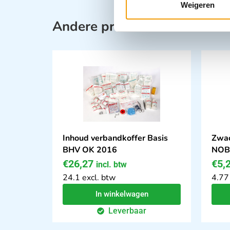
Weigeren
Andere producten in deze ca
Inhoud verbandkoffer Basis
Zwac
BHV OK 2016
NOBA
€
26,27
€
5,
incl. btw
24.1 excl. btw
4.77
In winkelwagen
Leverbaar