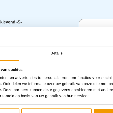
klevend -S-
t tracheacompres is aan 1 zijde voorzien
Specifica
rrière voor de verzorging van de wond
g samengesteld dat canules van 31 tot 50
cificatie:
-Met 1 kant aluminium / niet
Categorieën
Details
in doosje 50 stuks
-Omdoos 16 doosjes van
Wondverzor
 van cookies
ent en advertenties te personaliseren, om functies voor social
. Ook delen we informatie over uw gebruik van onze site met on
e. Deze partners kunnen deze gegevens combineren met andere i
erzameld op basis van uw gebruik van hun services.