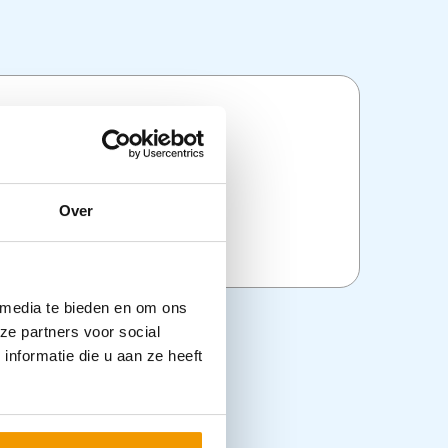
ties
:
Dagelijkse hulpmiddelen
,
Over
ging
,
Zorghulpmiddelen
 media te bieden en om ons
ze partners voor social
nformatie die u aan ze heeft