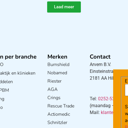
Laad meer
n per branche
Merken
Contact
BO
Burnshield
Arvem B.V.
Einsteinstraat 5
Nobamed
ktijk en klinieken
2181 AA Hillegom
E
Riester
ddelen
AGA
/ PBM
Crings
ng
Tel:
0252-533256
Rescue Trade
(maandag – donderd
S
io
Mail:
klantenservi
w
Actiomedic
a
Schnitzler
P