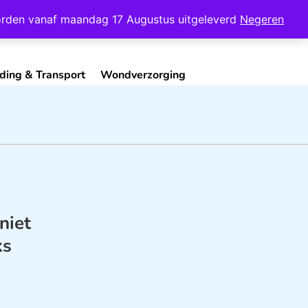
Mijn Account
Contact
 worden vanaf maandag 17 Augustus uitgeleverd
Negeren
ding & Transport
Wondverzorging
niet
ks