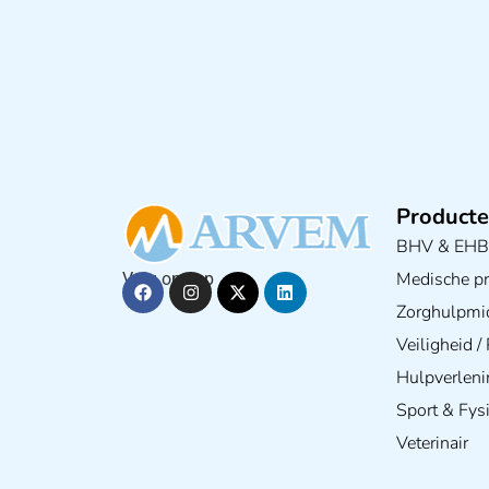
Producte
BHV & EH
Medische pra
Volg ons op
Zorghulpmi
Veiligheid 
Hulpverleni
Sport & Fys
Veterinair