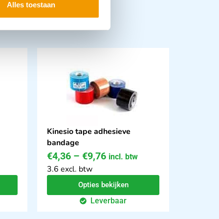
Alles toestaan
Kinesio tape adhesieve
bandage
€
4,36
–
€
9,76
incl. btw
3.6 excl. btw
Opties bekijken
Leverbaar