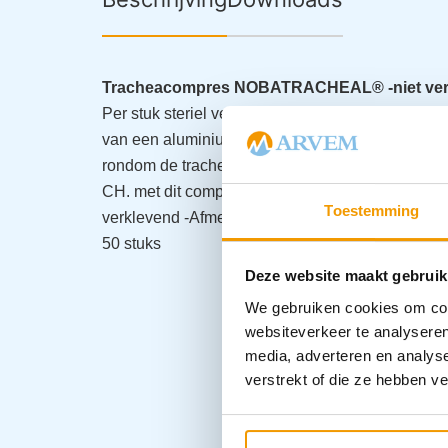
Tracheacompres NOBATRACHEAL® -niet ver
Per stuk steriel verpakte trachea compressen. He
van een aluminiumlaagje en een vochtigheids ba
rondom de tracheacanule. Het compres is zodani
Spe
CH. met dit compres kunnen worden verzorgd
Toestemming
verklevend
-Afmeting 8 x 10 cm
-Steriel
-Verpakt 
50 stuks
Deze website maakt gebruik
We gebruiken cookies om cont
websiteverkeer te analyseren
media, adverteren en analys
verstrekt of die ze hebben v