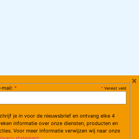
×
-mail:
*
*
Vereist veld
ag 08:30-17:15 uur / vrijdag 08:30-16:00 uur)
chrijf je in voor de nieuwsbrief en ontvang elke 4
ce@arvem.nl
eken informatie over onze diensten, producten en
cties. Voor meer informatie verwijzen wij naar onze
rivacy statement
.