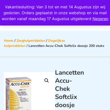
Wij scoren een 4,8 op Google
Vakantiesluiting: Van 3 tot en met 14 Augustus zijn wij
0
gesloten. Orders geplaatst in onze webshop en via mail
worden vanaf maandag 17 Augustus uitgeleverd
Negeren
Home
/
Zorghulpmiddelen
/
Dagelijkse
hulpmiddelen
/ Lancetten Accu-Chek Softclix doosje 200 stuks
Lancetten
Accu-
Chek
Softclix
doosje