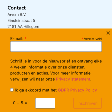
Contact
Arvem B.V.
Einsteinstraat 5
2181 AA Hillegom
×
E-mail:
*
*
Vereist veld
Tel:
0252-533256
(maandag – donderdag 08:30-17:15 uur / vrijdag
08:30-16:00 uur)
Schrijf je in voor de nieuwsbrief en ontvang elke
Mail:
klantenservice@arvem.nl
4 weken informatie over onze diensten,
producten en acties. Voor meer informatie
verwijzen wij naar onze
Privacy statement
.
Werken bij Arvem?
Bekijk hier onze vacatures.
Ik ga akkoord met het
GDPR Privacy Policy
0 + 5 =
©Arvem