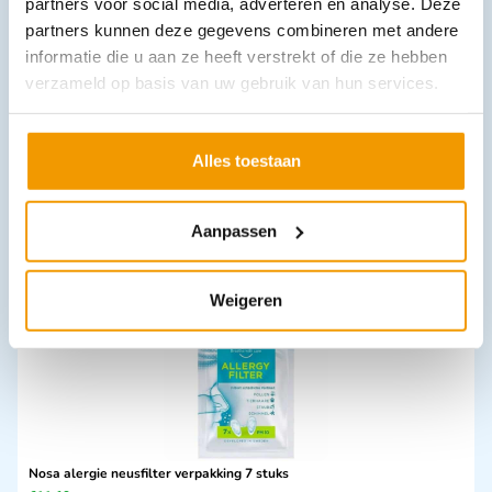
partners voor social media, adverteren en analyse. Deze
partners kunnen deze gegevens combineren met andere
informatie die u aan ze heeft verstrekt of die ze hebben
verzameld op basis van uw gebruik van hun services.
Elektroden Blue Sensor Ambu model SP-00-S zak 50 stuks
€
12,16
incl. btw
Alles toestaan
10.05 excl. btw
In winkelwagen
Aanpassen
Leverbaar
Weigeren
Nosa alergie neusfilter verpakking 7 stuks