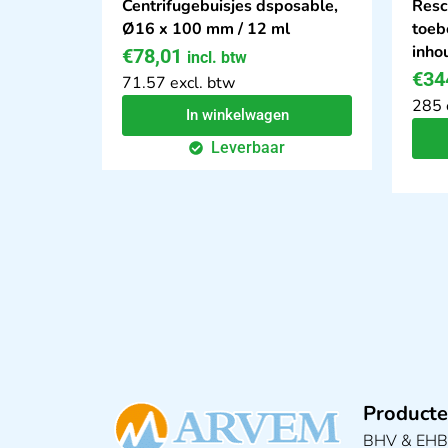
Centrifugebuisjes dsposable,
Resc
Ø16 x 100 mm / 12 ml
toeb
inho
€
78,01
incl. btw
€
34
71.57 excl. btw
285 
In winkelwagen
Leverbaar
Producte
BHV & EH