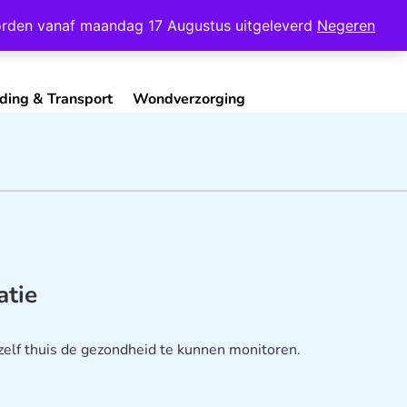
Mijn Account
Contact
 worden vanaf maandag 17 Augustus uitgeleverd
Negeren
ding & Transport
Wondverzorging
atie
 zelf thuis de gezondheid te kunnen monitoren.