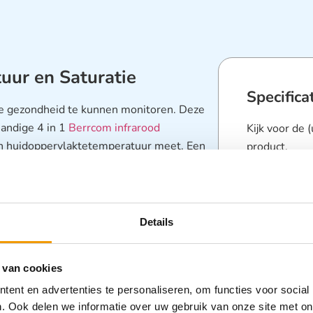
uur en Saturatie
Specifica
 de gezondheid te kunnen monitoren. Deze
handige 4 in 1
Berrcom infrarood
Kijk voor de 
n huidoppervlaktetemperatuur meet. Een
product.
p curve, bargraph, polsslag en saturatie
Berrcom infr
ion SmartPRO
bloeddrukmeter met manchet
BLT M70 satu
loeddrukmeter staat garant voor een
Riester Ri-c
 meting.
Details
Categorieën
Diagnostisc
 van cookies
Beademing
,
ent en advertenties te personaliseren, om functies voor social
Saturatieme
. Ook delen we informatie over uw gebruik van onze site met on