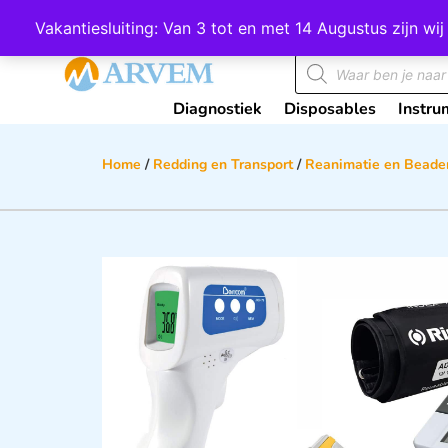
Wij scoren een 4,8 op Google
Vakantiesluiting: Van 3 tot en met 14 Augustus zijn 
Diagnostiek
Disposables
Instru
Home
/
Redding en Transport
/
Reanimatie en Beade