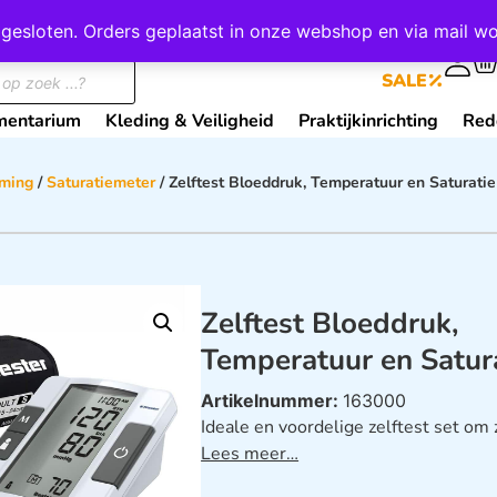
wij gesloten. Orders geplaatst in onze webshop en via mail
0
SALE
mentarium
Kleding & Veiligheid
Praktijkinrichting
Red
ming
/
Saturatiemeter
/ Zelftest Bloeddruk, Temperatuur en Saturatie
Zelftest Bloeddruk,
Temperatuur en Satur
Artikelnummer:
163000
Ideale en voordelige zelftest set om
Lees meer…