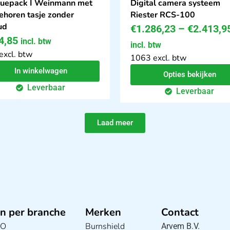
uepack I Weinmann met
Digital camera systeem
ehoren tasje zonder
Riester RCS-100
ud
€
1.286,23
–
€
2.413,9
4,85
incl. btw
incl. btw
excl. btw
1063 excl. btw
In winkelwagen
Opties bekijken
Leverbaar
Leverbaar
Laad meer
n per branche
Merken
Contact
BO
Burnshield
Arvem B.V.