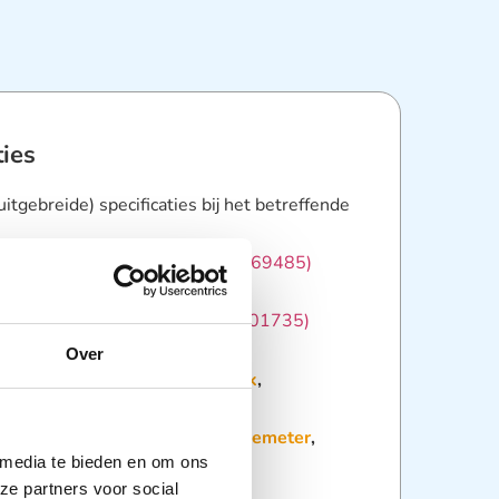
ties
(uitgebreide) specificaties bij het betreffende
arood thermometer (artikelnr.
169485
)
ratiemeter (artikelnr.
169992
)
hampion SmartPRO (artikelnr.
R01735
)
Over
:
Bloeddrukmeters
,
Diagnostiek
,
he instrumenten
,
Reanimatie en
Redding en Transport
,
Saturatiemeter
,
 media te bieden en om ons
ter
,
Thermometers
ze partners voor social