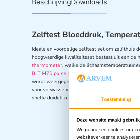
Beschrijving
Downloads
Zelftest Bloeddruk, Temperat
Ideale en voordelige zelftest set om zelf thuis
hoogwaardige kwaliteitsset bestaat uit een de 
thermometer
, welke de lichaamstemperatuur e
BLT M70 pulse oximeter
met QLED display waaro
wordt weergegeven. En een
Riester Ri-champ
voor volwassenen (24-43cm armomtrek). Deze b
snelle duidelijke en uitermate betrouwbaardere
Toestemming
Deze website maakt gebruik
We gebruiken cookies om cont
websiteverkeer te analyseren