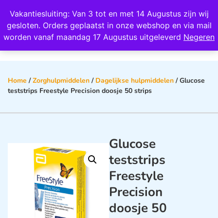
Wij scoren een 4,8 op Google
Vakantiesluiting: Van 3 tot en met 14 Augustus zijn wij
0
gesloten. Orders geplaatst in onze webshop en via mail
worden vanaf maandag 17 Augustus uitgeleverd
Negeren
Home
/
Zorghulpmiddelen
/
Dagelijkse hulpmiddelen
/ Glucose
teststrips Freestyle Precision doosje 50 strips
Glucose
teststrips
Freestyle
Precision
doosje 50