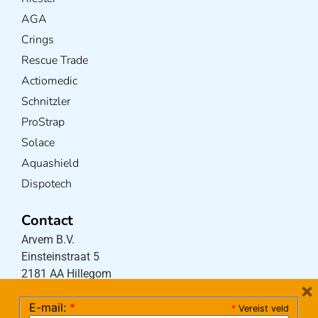
AGA
Crings
Rescue Trade
Actiomedic
Schnitzler
ProStrap
Solace
Aquashield
Dispotech
Contact
Arvem B.V.
Einsteinstraat 5
2181 AA Hillegom
×
E-mail:
*
*
Vereist veld