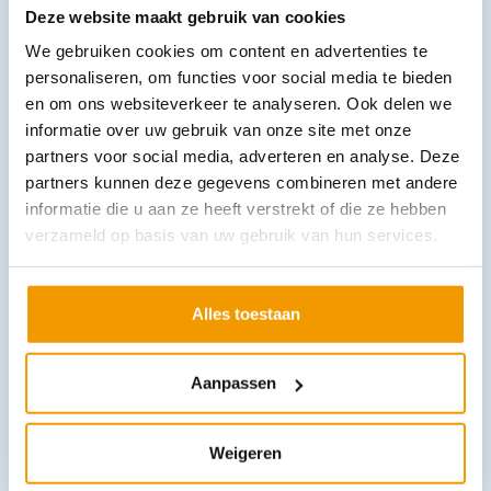
Deze website maakt gebruik van cookies
We gebruiken cookies om content en advertenties te
personaliseren, om functies voor social media te bieden
FFP2 Mondmasker Carine gecertificeerd 5 laags Ds 30 stuks
€
16,94
en om ons websiteverkeer te analyseren. Ook delen we
incl. btw
14 excl. btw
informatie over uw gebruik van onze site met onze
partners voor social media, adverteren en analyse. Deze
In winkelwagen
partners kunnen deze gegevens combineren met andere
Uitverkocht
informatie die u aan ze heeft verstrekt of die ze hebben
verzameld op basis van uw gebruik van hun services.
Alles toestaan
Aanpassen
Zwachtel elastisch cohesief NOBAHAFT
Weigeren
€
0,96
–
€
6,54
incl. btw
0.88 excl. btw