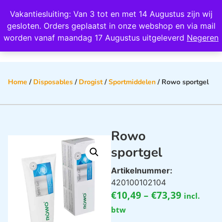
Wij scoren een 4,8 op Google
Vakantiesluiting: Van 3 tot en met 14 Augustus zijn wij
0
gesloten. Orders geplaatst in onze webshop en via mail
worden vanaf maandag 17 Augustus uitgeleverd
Negeren
Home
/
Disposables
/
Drogist
/
Sportmiddelen
/ Rowo sportgel
Rowo
sportgel
Artikelnummer:
420100102104
€
10,49
–
€
73,39
incl.
btw