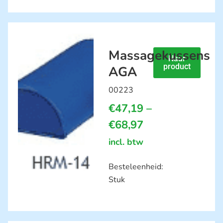
Massagekussens
Naar
product
AGA
00223
€
47,19
–
€
68,97
incl. btw
Besteleenheid:
Stuk