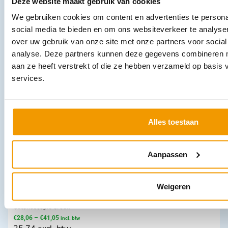
Deze website maakt gebruik van cookies
We gebruiken cookies om content en advertenties te persona
social media te bieden en om ons websiteverkeer te analyse
Sterilisatie papier in lagen -STERIKREPP- kleur Groen in diverse
over uw gebruik van onze site met onze partners voor social
maten
analyse. Deze partners kunnen deze gegevens combineren me
€
70,37
–
€
273,46
incl. btw
58.16 excl. btw
aan ze heeft verstrekt of die ze hebben verzameld op basis
services.
Opties bekijken
Leverbaar
Alles toestaan
Aanpassen
Weigeren
Colonoscopie broek
€
28,06
–
€
41,05
incl. btw