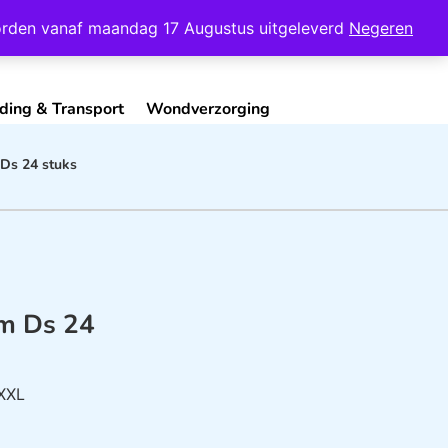
Mijn Account
Contact
 worden vanaf maandag 17 Augustus uitgeleverd
Negeren
ding & Transport
Wondverzorging
Ds 24 stuks
m Ds 24
XXL