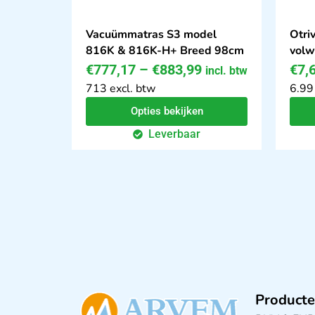
Vacuümmatras S3 model
Otri
816K & 816K-H+ Breed 98cm
volw
€
777,17
–
€
883,99
€
7,
incl. btw
713 excl. btw
6.99
Opties bekijken
Leverbaar
Producte