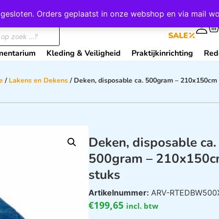
wij gesloten. Orders geplaatst in onze webshop en via mail
0
SALE
mentarium
Kleding & Veiligheid
Praktijkinrichting
Red
e
/
Lakens en Dekens
/ Deken, disposable ca. 500gram – 210x150cm 
Deken, disposable ca.
500gram – 210x150c
stuks
Artikelnummer:
ARV-RTEDBW500
€
199,65
incl. btw