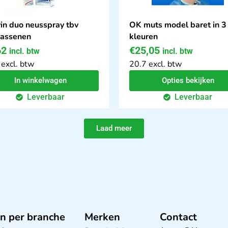
vin duo neusspray tbv
OK muts model baret in 3
assenen
kleuren
62
€
25,05
incl. btw
incl. btw
 excl. btw
20.7 excl. btw
In winkelwagen
Opties bekijken
Leverbaar
Leverbaar
Laad meer
n per branche
Merken
Contact