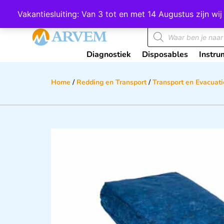
Wij scoren een 4,8 op Google
Vakantiesluiting: Van 3 tot en met 14 Augustus zijn 
Diagnostiek
Disposables
Instru
Home
/
Redding en Transport
/
Transport en Evacuati