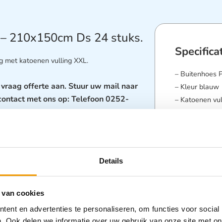
 – 210x150cm Ds 24 stuks.
Specifica
 met katoenen vulling XXL.
– Buitenhoes 
vraag offerte aan. Stuur uw mail naar
– Kleur blauw
contact
met ons op: Telefoon 0252-
– Katoenen vu
– Individueel 
polybag
– Verpakking 2
– Pallet 15 do
Details
Thermische 
11092:2014
 van cookies
Categorieën
ent en advertenties te personaliseren, om functies voor social
en Dekens
,
L
. Ook delen we informatie over uw gebruik van onze site met on