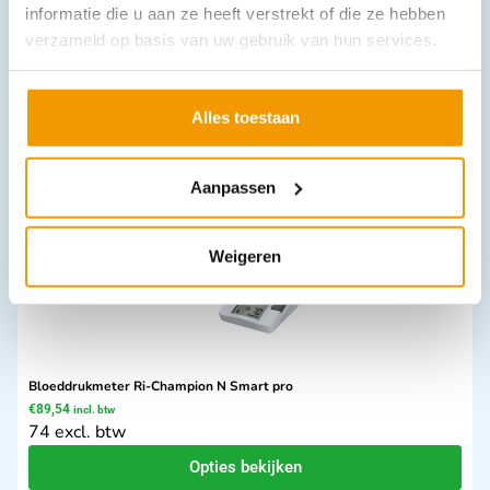
informatie die u aan ze heeft verstrekt of die ze hebben
Kolomweegschaal SECA model 704
verzameld op basis van uw gebruik van hun services.
€
1.217,42
incl. btw
1006.13 excl. btw
In winkelwagen
Alles toestaan
Leverbaar
Aanpassen
Weigeren
Bloeddrukmeter Ri-Champion N Smart pro
€
89,54
incl. btw
74 excl. btw
Opties bekijken