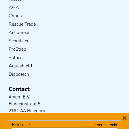
AGA
Crings
Rescue Trade
Actiomedic
Schnitzler
ProStrap
Solace
Aquashield
Dispotech
Contact
Arvem B.V.
Einsteinstraat 5
2181 AA Hillegom
×
E-mail:
*
*
Vereist veld