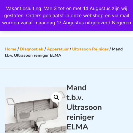
Wij scoren een 4,8 op Google
Vakantiesluiting: Van 3 tot en met 14 Augustus zijn wij
0
gesloten. Orders geplaatst in onze webshop en via mail
worden vanaf maandag 17 Augustus uitgeleverd
Negeren
Home
/
Diagnostiek
/
Apparatuur
/
Ultrasoon Reiniger
/ Mand
t.b.v. Ultrasoon reiniger ELMA
Mand
t.b.v.
Ultrasoon
reiniger
ELMA