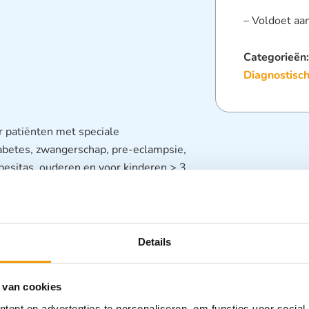
– Voldoet aa
Categorieën
Diagnostisc
r patiënten met speciale
abetes, zwangerschap, pre-eclampsie,
obesitas, ouderen en voor kinderen > 3
ter voor klinisch gebruik
cherm, voor eenvoudige one touch
Details
sificatie (kleurgecodeerd)
 van cookies
aakt 1000 metingen mogelijk wanneer
ent en advertenties te personaliseren, om functies voor social