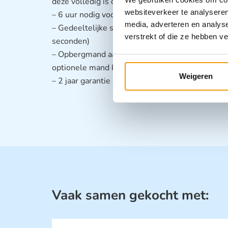
deze volledig is opgeladen
websiteverkeer te analyseren
– 6 uur nodig voor een volledige lading
media, adverteren en analys
– Gedeeltelijke stand-bymodus (uitschakelen va
verstrekt of die ze hebben v
seconden)
– Opbergmand aan de achterzijde voor bureau, 
optionele mand kan worden bevestigd aan de pa
Weigeren
– 2 jaar garantie
Vaak samen gekocht met: