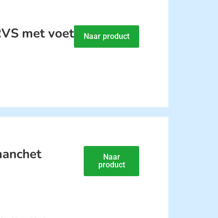
VS met voet
Naar product
manchet
Naar
product