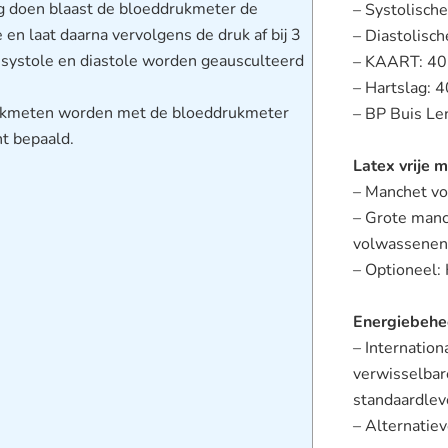
 doen blaast de bloeddrukmeter de
– Systolisc
n laat daarna vervolgens de druk af bij 3
– Diastolis
ystole en diastole worden geausculteerd
– KAART: 4
– Hartslag:
rukmeten worden met de bloeddrukmeter
– BP Buis Le
t bepaald.
Latex vrije 
– Manchet v
– Grote manc
volwassenen
– Optioneel:
Energiebehe
– Internation
verwisselbar
standaardlev
– Alternatie