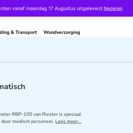
Mijn Account
Contact
 worden vanaf maandag 17 Augustus uitgeleverd
Negeren
ding & Transport
Wondverzorging
matisch
meter RBP-100 van Riester is speciaal
k door medisch personeel.
Lees meer…