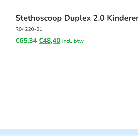
Stethoscoop Duplex 2.0 Kinderen
R04220-01
€
65,34
€
48,40
incl. btw