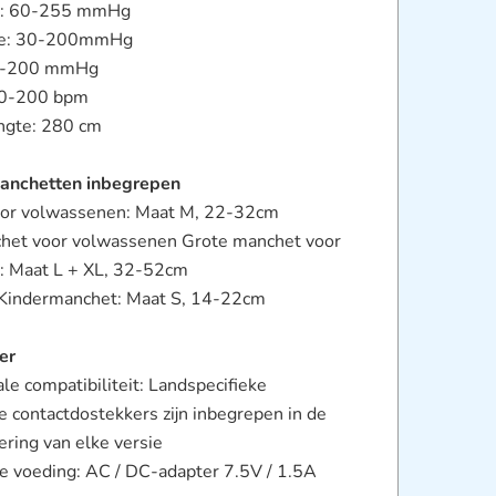
he: 60-255 mmHg
che: 30-200mmHg
0-200 mmHg
 40-200 bpm
ngte: 280 cm
manchetten inbegrepen
oor volwassenen: Maat M, 22-32cm
het voor volwassenen Grote manchet voor
: Maat L + XL, 32-52cm
 Kindermanchet: Maat S, 14-22cm
er
ale compatibiliteit: Landspecifieke
e contactdostekkers zijn inbegrepen in de
ering van elke versie
ve voeding: AC / DC-adapter 7.5V / 1.5A