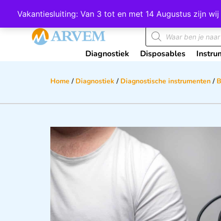
Wij scoren een 4,8 op Google
Vakantiesluiting: Van 3 tot en met 14 Augustus zijn 
Diagnostiek
Disposables
Instru
Home
/
Diagnostiek
/
Diagnostische instrumenten
/
B