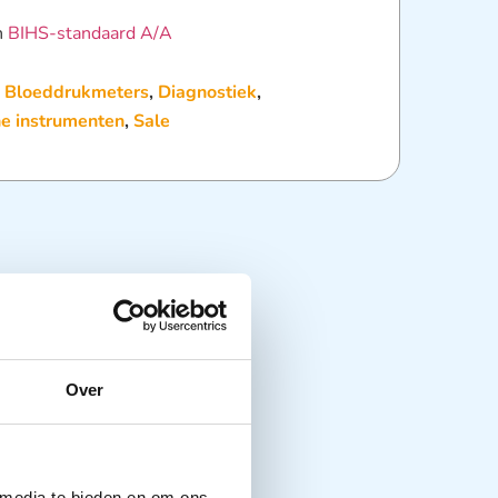
n
BIHS-standaard A/A
:
Bloeddrukmeters
,
Diagnostiek
,
he instrumenten
,
Sale
Over
 media te bieden en om ons