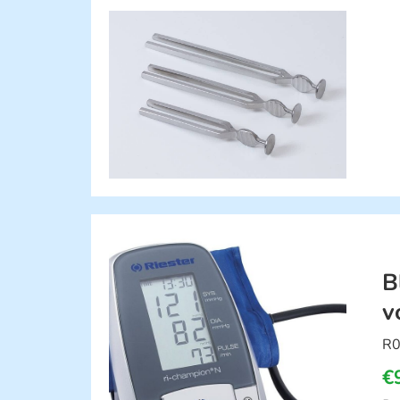
B
v
R0
€