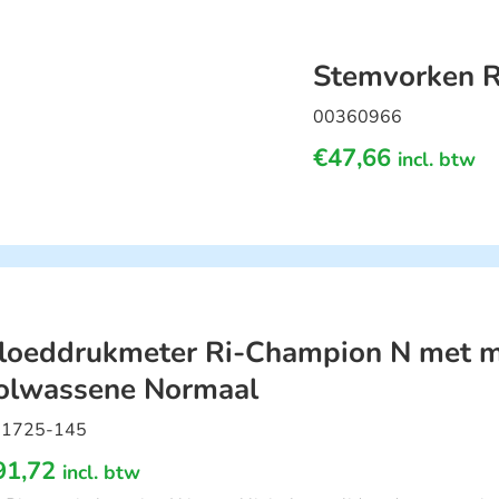
Stemvorken R
00360966
€
47,66
incl. btw
loeddrukmeter Ri-Champion N met 
olwassene Normaal
1725-145
91,72
incl. btw