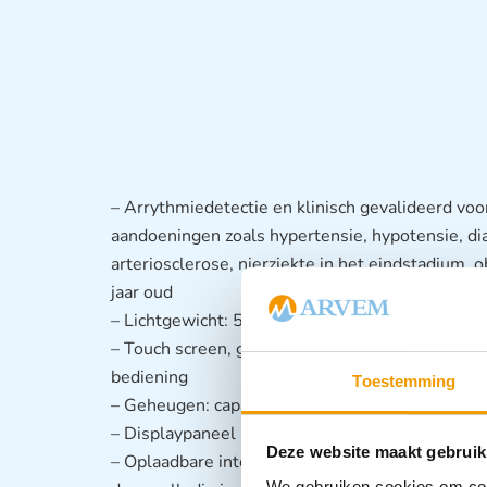
– Arrythmiedetectie en klinisch gevalideerd voo
aandoeningen zoals hypertensie, hypotensie, di
arteriosclerose, nierziekte in het eindstadium, 
jaar oud
– Lichtgewicht: 510g en praktische bloeddrukme
– Touch screen, gemakkelijk te lezen 4 “LCD-s
bediening
Toestemming
– Geheugen: capaciteit voor 210 metingen
– Displaypaneel met WHO Bloeddrukwaarde clas
Deze website maakt gebruik
– Oplaadbare interne batterij (4x NIMH AA) m
We gebruiken cookies om cont