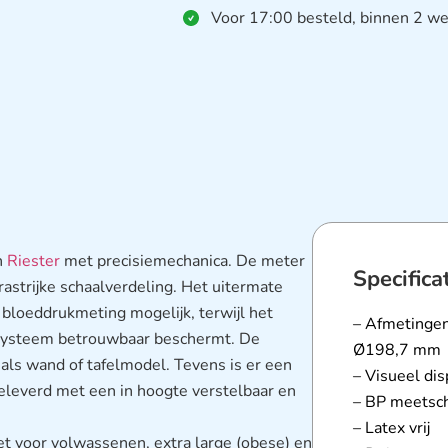
Voor 17:00 besteld, binnen 2 we
n
Riester
met precisiemechanica. De meter
Specifica
rastrijke schaalverdeling. Het uitermate
 bloeddrukmeting mogelijk, terwijl het
– Afmetingen
etsysteem betrouwbaar beschermt. De
Ø198,7 mm
 als wand of tafelmodel. Tevens is er een
– Visueel di
leverd met een in hoogte verstelbaar en
– BP meetsc
– Latex vrij
t voor volwassenen, extra large (obese) en