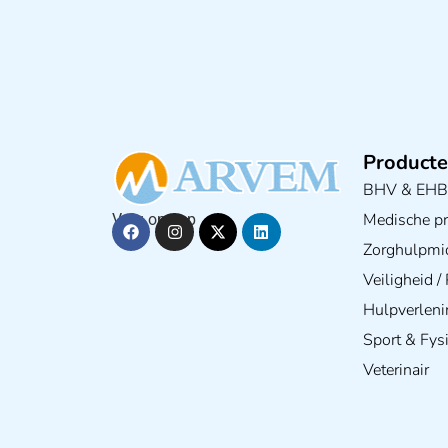
Producte
BHV & EH
Medische pra
Volg ons op
Zorghulpmi
Veiligheid 
Hulpverleni
Sport & Fys
Veterinair