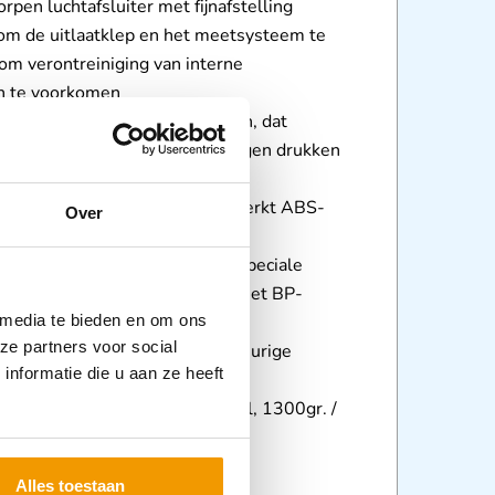
rpen luchtafsluiter met fijnafstelling
r om de uitlaatklep en het meetsysteem te
m verontreiniging van interne
 te voorkomen
ehard koper-berylliummembraan, dat
egen veroudering en bestand tegen drukken
l 600 mm Hg
lemmontage van glasvezelversterkt ABS-
Over
sterk als staal.
chanisme gemonteerd op een speciale
, om volledige stabiliteit van het BP-
 media te bieden en om ons
 en het nulpunt
ze partners voor social
tie en consistente en om nauwkeurige
nformatie die u aan ze heeft
 garanderen
andmodel, 1600gr. / tafelmodel, 1300gr. /
model, 4000gr.
rd door de
BIHS-validatie
Alles toestaan