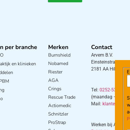
n per branche
Merken
Contact
BO
Burnshield
Arvem B.V.
Einsteinstraat 5
Nobamed
ktijk en klinieken
2181 AA Hillegom
E
Riester
ddelen
AGA
/ PBM
Crings
ng
Tel:
0252-533256
Rescue Trade
(maandag – donderd
S
io
Mail:
klantenservi
w
Actiomedic
a
Schnitzler
P
ProStrap
Werken bij Arvem?