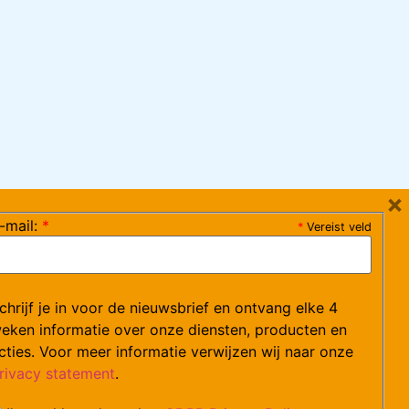
×
-mail:
*
*
Vereist veld
ag 08:30-17:15 uur / vrijdag 08:30-16:00 uur)
chrijf je in voor de nieuwsbrief en ontvang elke 4
ce@arvem.nl
eken informatie over onze diensten, producten en
cties. Voor meer informatie verwijzen wij naar onze
rivacy statement
.