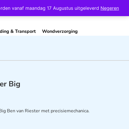
Mijn Account
Contact
 worden vanaf maandag 17 Augustus uitgeleverd
Negeren
ding & Transport
Wondverzorging
er Big
g Ben van Riester met precisiemechanica.