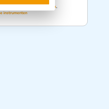
:
Bloeddrukmeters
,
Diagnostiek
,
he instrumenten