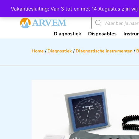
Wij scoren een 4,8 op Google
Vakantiesluiting: Van 3 tot en met 14 Augustus zijn 
Diagnostiek
Disposables
Instru
Home
/
Diagnostiek
/
Diagnostische instrumenten
/
B