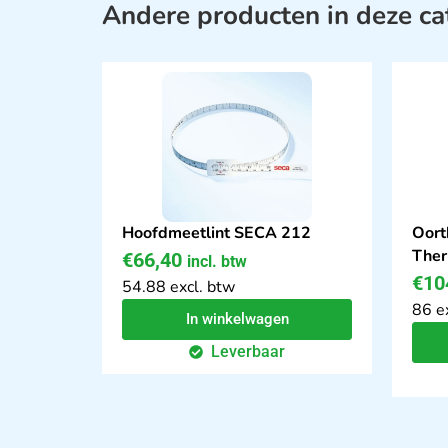
Andere producten in deze ca
Hoofdmeetlint SECA 212
Oort
Ther
€
66,40
incl. btw
€
10
54.88 excl. btw
86 e
In winkelwagen
Leverbaar