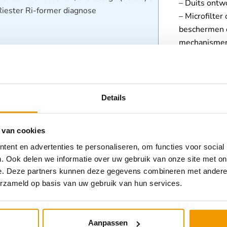
– Duits ontwo
 Riester Ri-former diagnose
– Microfilte
beschermen o
mechanismen
– Speciaal g
bestand is t
tot maximaa
– Wandrailk
Details
kunststof: zo 
– Precisieme
 van cookies
ondersteuning
ent en advertenties te personaliseren, om functies voor social
meetsysteem
. Ook delen we informatie over uw gebruik van onze site met on
voor kalibra
e. Deze partners kunnen deze gegevens combineren met andere i
metingen te
erzameld op basis van uw gebruik van hun services.
– Gewicht: w
verrijdbaar 
– Goedgekeu
Aanpassen