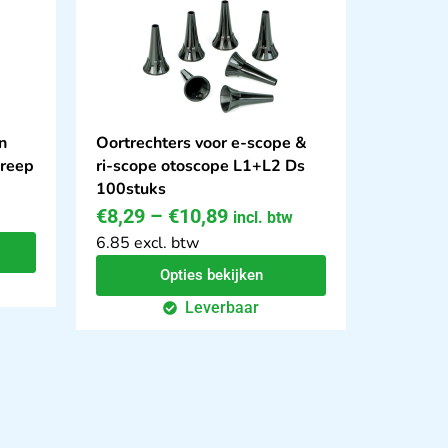
n
Oortrechters voor e-scope &
greep
ri-scope otoscope L1+L2 Ds
100stuks
€
8,29
–
€
10,89
incl. btw
6.85 excl. btw
Opties bekijken
Leverbaar