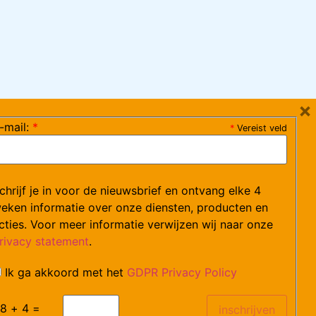
×
-mail:
*
*
Vereist veld
ag 08:30-17:15 uur / vrijdag 08:30-16:00 uur)
chrijf je in voor de nieuwsbrief en ontvang elke 4
ce@arvem.nl
eken informatie over onze diensten, producten en
cties. Voor meer informatie verwijzen wij naar onze
rivacy statement
.
Ik ga akkoord met het
GDPR Privacy Policy
catures.
8 + 4 =