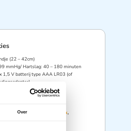
ties
ndje (22 – 42cm)
299 mmHg/ Hartslag: 40 – 180 minuten
x 1,5 V batterij type AAA LR03 (of
edingsadapter)
. 280 g, zonder batterij
10,4 x 8,1 cm x 12,9 cm
:
Bloeddrukmeters
,
Diagnostiek
,
Over
he instrumenten