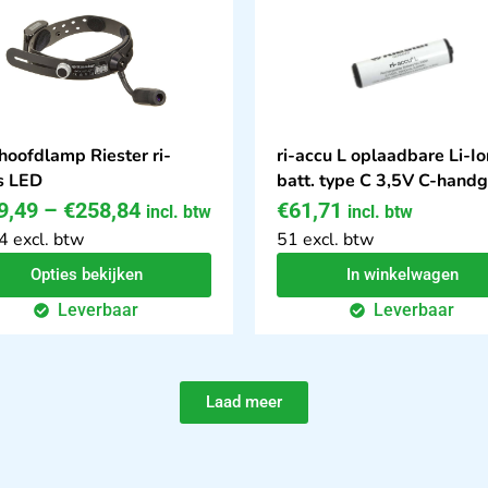
hoofdlamp Riester ri-
ri-accu L oplaadbare Li-Io
s LED
batt. type C 3,5V C-hand
9,49
–
€
258,84
€
61,71
incl. btw
incl. btw
4 excl. btw
51 excl. btw
Opties bekijken
In winkelwagen
Leverbaar
Leverbaar
Laad meer