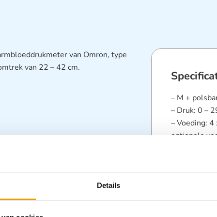
armbloeddrukmeter van Omron, type
omtrek van 22 – 42 cm.
Specifica
– M + polsba
– Druk: 0 – 
– Voeding: 4 
optionele vo
– Gewicht: ca
– Afmeting: 
Categorieën
Details
Diagnostisc