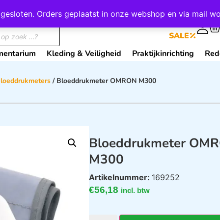
wij gesloten. Orders geplaatst in onze webshop en via mail
0
SALE
mentarium
Kleding & Veiligheid
Praktijkinrichting
Red
loeddrukmeters
/ Bloeddrukmeter OMRON M300
Bloeddrukmeter OM
M300
Artikelnummer:
169252
€
56,18
incl. btw