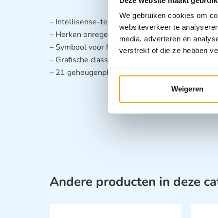
Deze website maakt gebruik
We gebruiken cookies om cont
– Intellisense-technologie voor een voorzichtig
websiteverkeer te analyseren
– Herken onregelmatige hartslagen
media, adverteren en analys
– Symbool voor het (on)juist omdoen van een p
verstrekt of die ze hebben v
– Grafische classificatie van de bloeddruk
– 21 geheugenplaatsen
Weigeren
Andere producten in deze ca