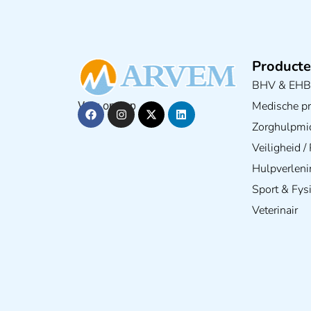
Producte
BHV & EH
Medische pra
Volg ons op
Zorghulpmi
Veiligheid 
Hulpverleni
Sport & Fys
Veterinair