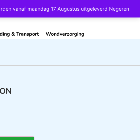
Mijn Account
Contact
 worden vanaf maandag 17 Augustus uitgeleverd
Negeren
ding & Transport
Wondverzorging
RON