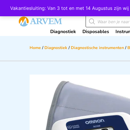
Wij scoren een 4,8 op Google
Vakantiesluiting: Van 3 tot en met 14 Augustus zijn 
Diagnostiek
Disposables
Instru
Home
/
Diagnostiek
/
Diagnostische instrumenten
/
B