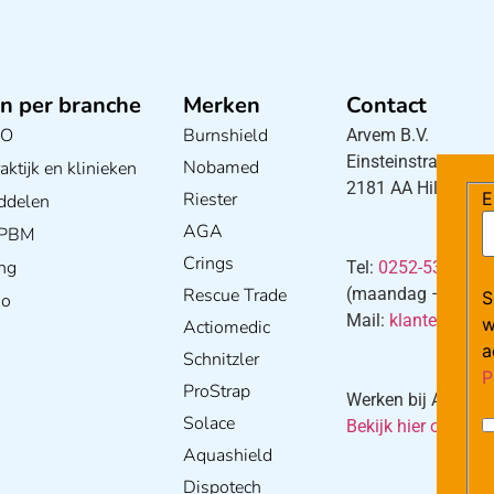
n per branche
Merken
Contact
BO
Burnshield
Arvem B.V.
Einsteinstraat 5
Nobamed
ktijk en klinieken
2181 AA Hillegom
Riester
E
ddelen
AGA
/ PBM
Crings
ng
Tel:
0252-533256
Rescue Trade
(maandag – donderd
S
io
Mail:
klantenservi
w
Actiomedic
a
Schnitzler
P
ProStrap
Werken bij Arvem?
Solace
Bekijk hier onze va
Aquashield
Dispotech