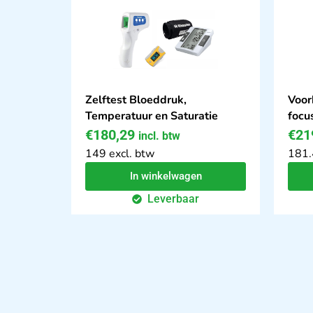
Zelftest Bloeddruk,
Voor
Temperatuur en Saturatie
focu
€
180,29
€
21
incl. btw
149 excl. btw
181.
In winkelwagen
Leverbaar