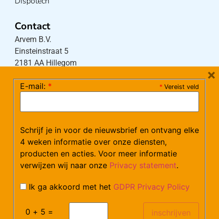
Dispotech
Contact
Arvem B.V.
Einsteinstraat 5
2181 AA Hillegom
×
E-mail:
*
*
Vereist veld
Tel:
0252-533256
(maandag – donderdag 08:30-17:15 uur / vrijdag
08:30-16:00 uur)
Schrijf je in voor de nieuwsbrief en ontvang elke
Mail:
klantenservice@arvem.nl
4 weken informatie over onze diensten,
producten en acties. Voor meer informatie
verwijzen wij naar onze
Privacy statement
.
Werken bij Arvem?
Bekijk hier onze vacatures.
Ik ga akkoord met het
GDPR Privacy Policy
0 + 5 =