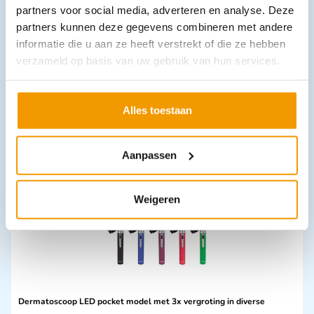
partners voor social media, adverteren en analyse. Deze
partners kunnen deze gegevens combineren met andere
informatie die u aan ze heeft verstrekt of die ze hebben
verzameld op basis van uw gebruik van hun services.
Lancetten Accu-Chek Softclix doosje 25 stuks
€
4,99
incl. btw
4.58 excl. btw
Alles toestaan
In winkelwagen
Leverbaar
Aanpassen
Weigeren
Dermatoscoop LED pocket model met 3x vergroting in diverse