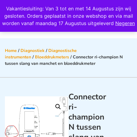
Wij scoren een 4,8 op Google
Vakantiesluiting: Van 3 tot en met 14 Augustus zijn wij
0
gesloten. Orders geplaatst in onze webshop en via mail
worden vanaf maandag 17 Augustus uitgeleverd
Negeren
Home
/
Diagnostiek
/
Diagnostische
instrumenten
/
Bloeddrukmeters
/ Connector ri-champion N
tussen slang van manchet en bloeddrukmeter
Connector
ri-
champion
N tussen