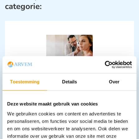
categorie:
Otoscoop Riester e-scope F.O. LED licht 3.7V in box
€
145,10
incl. btw
Toestemming
Details
Over
119.92 excl. btw
Opties bekijken
Deze website maakt gebruik van cookies
Leverbaar
We gebruiken cookies om content en advertenties te
personaliseren, om functies voor social media te bieden
en om ons websiteverkeer te analyseren. Ook delen we
informatie over uw gebruik van onze site met onze