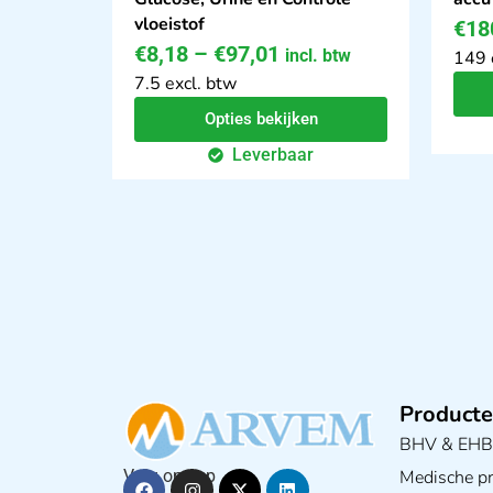
vloeistof
€
18
€
8,18
–
€
97,01
incl. btw
149 
7.5 excl. btw
Opties bekijken
Leverbaar
Producte
BHV & EH
Medische pra
Volg ons op