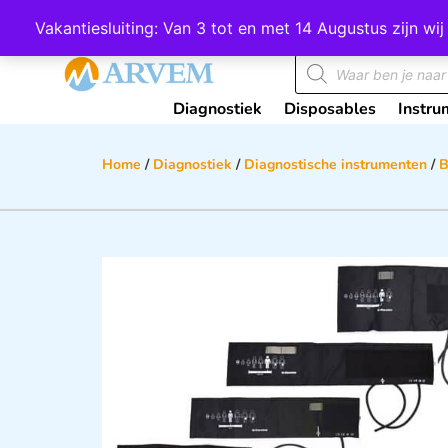
Wij scoren een 4,8 op Google
Vakantiesluiting: Van 3 tot en met 14 Augustus zijn 
Diagnostiek
Disposables
Instru
Home
/
Diagnostiek
/
Diagnostische instrumenten
/
B