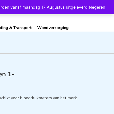
Mijn Account
Contact
 worden vanaf maandag 17 Augustus uitgeleverd
Negeren
ding & Transport
Wondverzorging
en 1-
schikt voor bloeddrukmeters van het merk