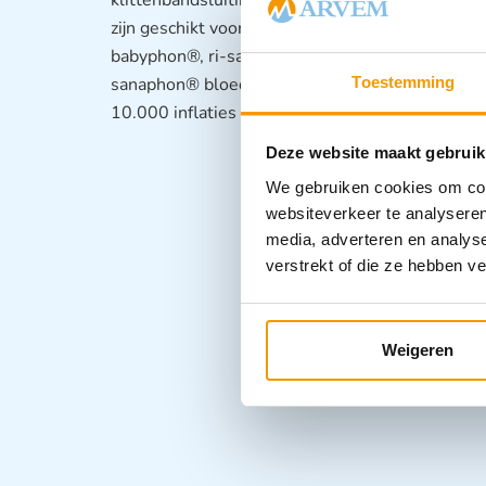
zijn geschikt voor gebruik met de minimus® II, 
babyphon®, ri-san® (1-slangs en zelf metings 
sanaphon® bloeddrukmeters. Daarnaast zijn de m
Toestemming
10.000 inflaties gebruikt worden.
Deze website maakt gebruik
We gebruiken cookies om cont
websiteverkeer te analyseren
media, adverteren en analys
verstrekt of die ze hebben v
Weigeren