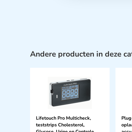
Andere producten in deze ca
Lifetouch Pro Multicheck,
Plug-
teststrips Cholesterol,
oplaa
Glucose, Urine en Controle
accu