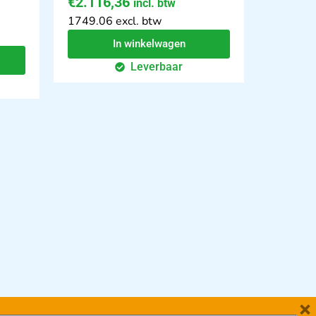
€
2.116,36
incl. btw
1749.06 excl. btw
In winkelwagen
Leverbaar
×