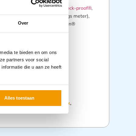
oor de bloeddrukapparaten:
 precisa® N shock-proof,
R1 shock-proof®
,
i-san® (1-slangs en zelf metings meter),
Over
1-slangs)
, e-mega® en sanaphon®
n manchet:
x 15 cm
5 x 10 cm
 media te bieden en om ons
armomtrek:
ze partners voor social
– 41 cm
nformatie die u aan ze heeft
– 17 cm
or c.a. 10.000 inflaties
Alles toestaan
:
Bloeddrukmeters
,
Diagnostiek
,
he instrumenten