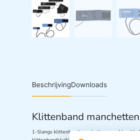
Beschrijving
Downloads
Klittenband manchetten
1-Slangs klittenbandmanchetten voor bloeddr
klittenbandsluiting zijn de manchetten snel en