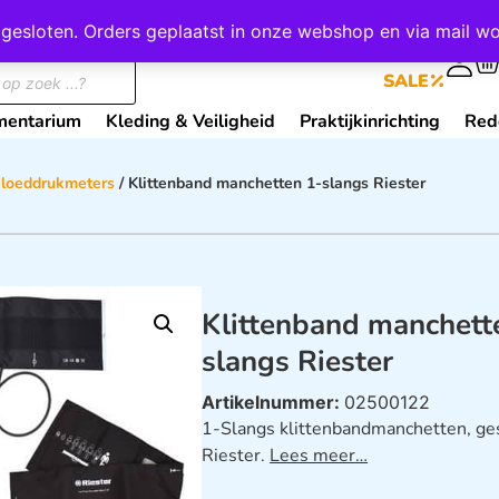
wij gesloten. Orders geplaatst in onze webshop en via mail
0
SALE
mentarium
Kleding & Veiligheid
Praktijkinrichting
Red
loeddrukmeters
/ Klittenband manchetten 1-slangs Riester
Klittenband manchett
slangs Riester
Artikelnummer:
02500122
1-Slangs klittenbandmanchetten, ge
Riester.
Lees meer…