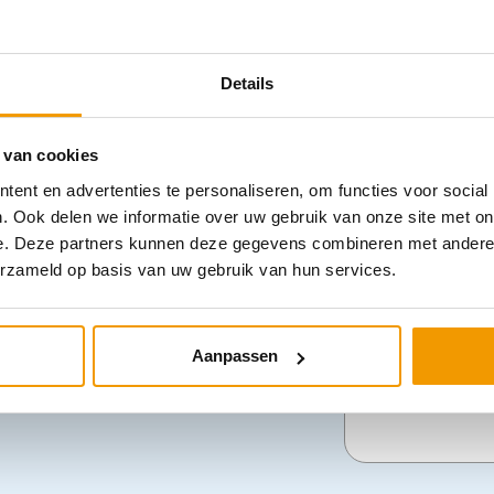
– Geschikt v
precisa® N shock-proof,
R1 shock-proof®
,
minimus® II,
meter),
precisa® N (1-slangs)
, e-mega® en
babyphon®, r
anchetten latexvrij en ze kunnen voor c.a.
Details
precisa® N (
– Afmetinge
R00122: 70 
 van cookies
R00129: 35,
ent en advertenties te personaliseren, om functies voor social
– Geschikte 
. Ook delen we informatie over uw gebruik van onze site met on
R00122: 32 
e. Deze partners kunnen deze gegevens combineren met andere i
R00129: 13 
erzameld op basis van uw gebruik van hun services.
– Latexvrij
– Geschikt vo
Aanpassen
Categorieën
Diagnostisc