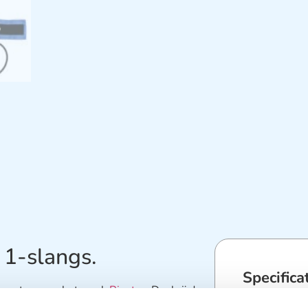
 1-slangs.
Specifica
ukmeters van het merk
Riester
. Dankzij de
 gemakkelijk te gebruiken. De manchetten