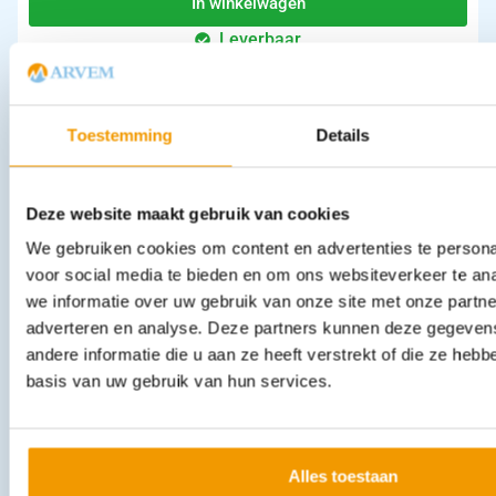
In winkelwagen
Leverbaar
EHBO-koffer Detectaplast - Medic Box Food Horeca
Toestemming
Details
€
88,24
incl. btw
80.95 excl. btw
In winkelwagen
Deze website maakt gebruik van cookies
Leverbaar
We gebruiken cookies om content en advertenties te persona
voor social media te bieden en om ons websiteverkeer te an
we informatie over uw gebruik van onze site met onze partne
adverteren en analyse. Deze partners kunnen deze gegeve
andere informatie die u aan ze heeft verstrekt of die ze heb
basis van uw gebruik van hun services.
Pleister koffer HACCP met waterproof blauwe pleisters
Alles toestaan
€
24,53
incl. btw