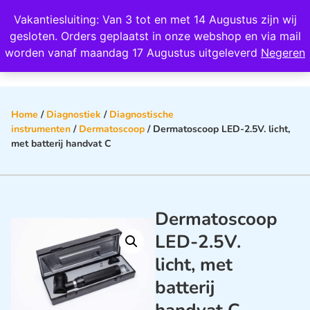
Wij scoren een 4,8 op Google
Vakantiesluiting: Van 3 tot en met 14 Augustus zijn wij
0
gesloten. Orders geplaatst in onze webshop en via mail
worden vanaf maandag 17 Augustus uitgeleverd
Negeren
Home
/
Diagnostiek
/
Diagnostische
instrumenten
/
Dermatoscoop
/ Dermatoscoop LED-2.5V. licht,
met batterij handvat C
Dermatoscoop
LED-2.5V.
licht, met
batterij