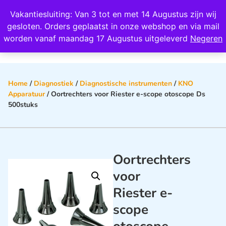
Wij scoren een 4,8 op Google
Vakantiesluiting: Van 3 tot en met 14 Augustus zijn wij
0
gesloten. Orders geplaatst in onze webshop en via mail
worden vanaf maandag 17 Augustus uitgeleverd
Negeren
Home
/
Diagnostiek
/
Diagnostische instrumenten
/
KNO
Apparatuur
/ Oortrechters voor Riester e-scope otoscope Ds
500stuks
Oortrechters
voor
Riester e-
scope