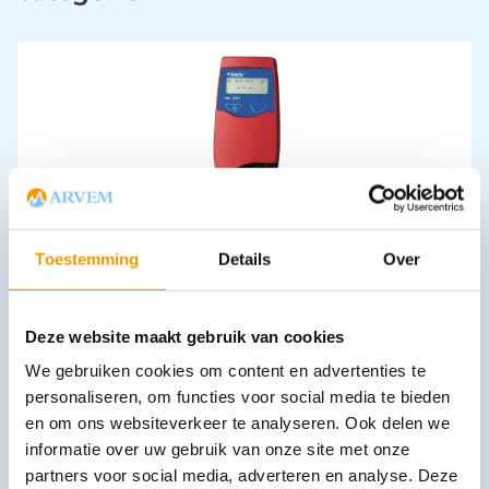
HemoCue Hb 201+ hemoglobinemeter met 220V netvoeding
€
840,60
incl. btw
Toestemming
Details
Over
694.71 excl. btw
In winkelwagen
Deze website maakt gebruik van cookies
Leverbaar
We gebruiken cookies om content en advertenties te
personaliseren, om functies voor social media te bieden
en om ons websiteverkeer te analyseren. Ook delen we
informatie over uw gebruik van onze site met onze
partners voor social media, adverteren en analyse. Deze