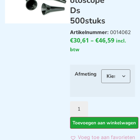
otoscope
Ds
500stuks
Artikelnummer:
0014062
€
30,61
–
€
46,59
incl.
btw
Afmeting
Toevoegen aan winkelwagen
Voeg toe aan favorieten