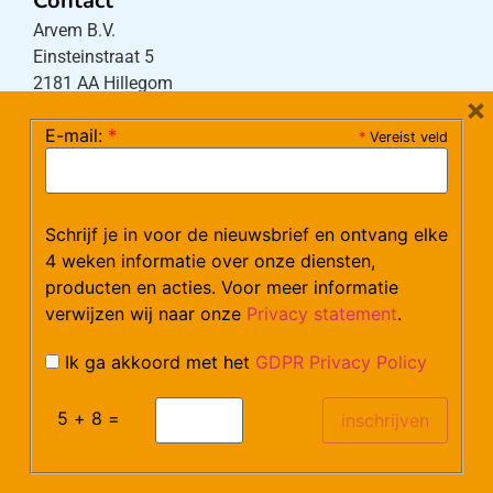
Contact
Arvem B.V.
Einsteinstraat 5
2181 AA Hillegom
×
E-mail:
*
*
Vereist veld
Tel:
0252-533256
(maandag – donderdag 08:30-17:15 uur / vrijdag
08:30-16:00 uur)
Schrijf je in voor de nieuwsbrief en ontvang elke
Mail:
klantenservice@arvem.nl
4 weken informatie over onze diensten,
producten en acties. Voor meer informatie
verwijzen wij naar onze
Privacy statement
.
Werken bij Arvem?
Bekijk hier onze vacatures.
Ik ga akkoord met het
GDPR Privacy Policy
5 + 8 =
©Arvem
Verzendkosten en Levering
Algemene voorwaarden