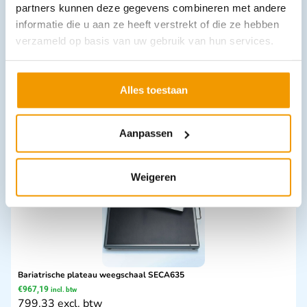
partners kunnen deze gegevens combineren met andere
informatie die u aan ze heeft verstrekt of die ze hebben
verzameld op basis van uw gebruik van hun services.
Instrumentenreiniger Elma Clean EC10 universeel
€
25,62
incl. btw
21.17 excl. btw
Alles toestaan
In winkelwagen
Leverbaar
Aanpassen
Weigeren
Bariatrische plateau weegschaal SECA635
€
967,19
incl. btw
799.33 excl. btw