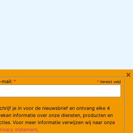
×
-mail:
*
*
Vereist veld
ag 08:30-17:15 uur / vrijdag 08:30-16:00 uur)
chrijf je in voor de nieuwsbrief en ontvang elke 4
ce@arvem.nl
eken informatie over onze diensten, producten en
cties. Voor meer informatie verwijzen wij naar onze
rivacy statement
.