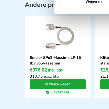
Weigeren
Andere producten in deze ca
Sensor SPo2 Massimo LP 15
Klit
tbv volwassenen
slan
€
376,02
€
25
incl. btw
310.76 excl. btw
21.1
In winkelwagen
Leverbaar