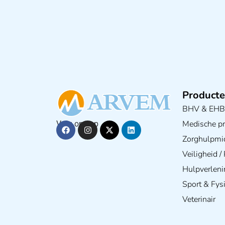
Producte
BHV & EH
Medische pra
Volg ons op
Zorghulpmi
Veiligheid 
Hulpverleni
Sport & Fys
Veterinair