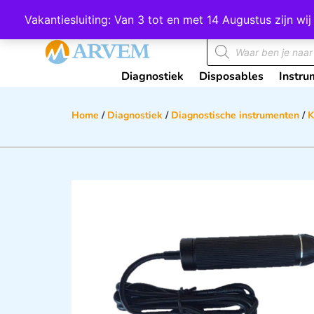
Wij scoren een 4,8 op Google
Vakantiesluiting: Van 3 tot en met 14 Augustus zijn 
Diagnostiek
Disposables
Instru
Home
/
Diagnostiek
/
Diagnostische instrumenten
/
K