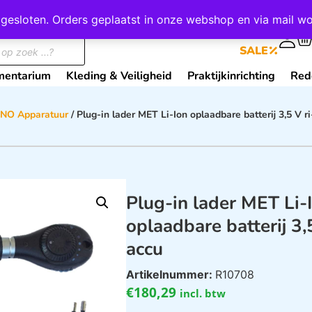
wij gesloten. Orders geplaatst in onze webshop en via mail
0
SALE
mentarium
Kleding & Veiligheid
Praktijkinrichting
Red
NO Apparatuur
/ Plug-in lader MET Li-Ion oplaadbare batterij 3,5 V r
Plug-in lader MET Li-
oplaadbare batterij 3,5
accu
Artikelnummer:
R10708
€
180,29
incl. btw