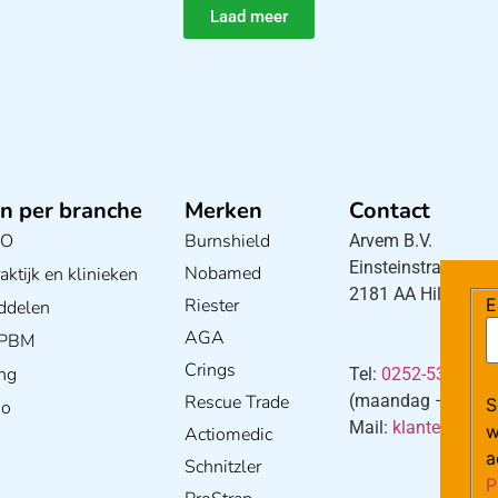
Laad meer
n per branche
Merken
Contact
BO
Burnshield
Arvem B.V.
Einsteinstraat 5
Nobamed
ktijk en klinieken
2181 AA Hillegom
E
Riester
ddelen
AGA
/ PBM
Crings
ng
Tel:
0252-533256
Rescue Trade
(maandag – donderd
S
io
Mail:
klantenservi
w
Actiomedic
a
Schnitzler
P