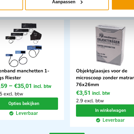
Aanpassen
tegorie:
tenband manchetten 1-
Objektglaasjes voor de
gs Riester
microscoop zonder matra
76x26mm
,59
–
€
35,01
incl. btw
€
3,51
incl. btw
5 excl. btw
2.9 excl. btw
Opties bekijken
In winkelwagen
Leverbaar
Leverbaar