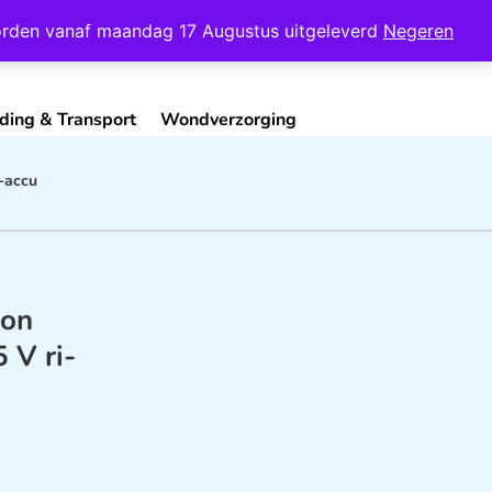
Mijn Account
Contact
 worden vanaf maandag 17 Augustus uitgeleverd
Negeren
ding & Transport
Wondverzorging
i-accu
Ion
 V ri-