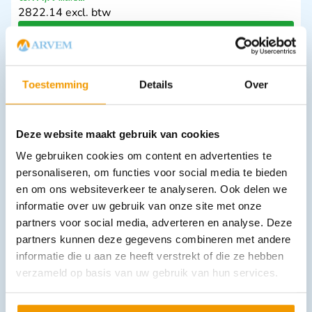
2822.14 excl. btw
In winkelwagen
Leverbaar
Toestemming
Details
Over
Deze website maakt gebruik van cookies
We gebruiken cookies om content en advertenties te
personaliseren, om functies voor social media te bieden
en om ons websiteverkeer te analyseren. Ook delen we
informatie over uw gebruik van onze site met onze
Mondstukken karton Spirotest Riester verpakt in Ds 1.000 st.
€
82,28
partners voor social media, adverteren en analyse. Deze
incl. btw
68 excl. btw
partners kunnen deze gegevens combineren met andere
informatie die u aan ze heeft verstrekt of die ze hebben
In winkelwagen
verzameld op basis van uw gebruik van hun services.
Uitverkocht