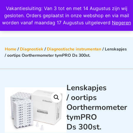
Wij scoren een 4,8 op Google
Vakantiesluiting: Van 3 tot en met 14 Augustus zijn wij
0
gesloten. Orders geplaatst in onze webshop en via mail
worden vanaf maandag 17 Augustus uitgeleverd
Negeren
Home
/
Diagnostiek
/
Diagnostische instrumenten
/ Lenskapjes
/ oortips Oorthermometer tymPRO Ds 300st.
Lenskapjes
/ oortips
Oorthermometer
tymPRO
Ds 300st.