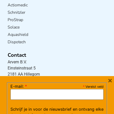
Actiomedic
Schnitzler
ProStrap
Solace
Aquashield
Dispotech
Contact
Arvem B.V.
Einsteinstraat 5
2181 AA Hillegom
×
E-mail:
*
*
Vereist veld
Tel:
0252-533256
(maandag – donderdag 08:30-17:15 uur / vrijdag
08:30-16:00 uur)
Schrijf je in voor de nieuwsbrief en ontvang elke
Mail:
klantenservice@arvem.nl