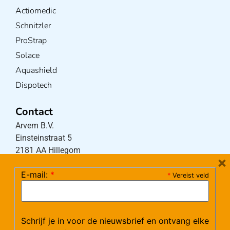
Actiomedic
Schnitzler
ProStrap
Solace
Aquashield
Dispotech
Contact
Arvem B.V.
Einsteinstraat 5
2181 AA Hillegom
×
E-mail:
*
*
Vereist veld
Tel:
0252-533256
(maandag – donderdag 08:30-17:15 uur / vrijdag
08:30-16:00 uur)
Schrijf je in voor de nieuwsbrief en ontvang elke
Mail:
klantenservice@arvem.nl