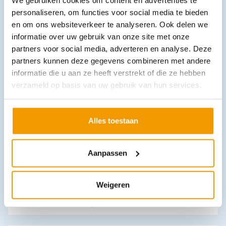
45 excl. btw
personaliseren, om functies voor social media te bieden
en om ons websiteverkeer te analyseren. Ook delen we
In winkelwagen
informatie over uw gebruik van onze site met onze
Leverbaar
partners voor social media, adverteren en analyse. Deze
partners kunnen deze gegevens combineren met andere
informatie die u aan ze heeft verstrekt of die ze hebben
verzameld op basis van uw gebruik van hun services.
Alles toestaan
Adapter ( AC ) voor bloeddrukmeter ri-champion smartPRO+
Aanpassen
€
41,02
incl. btw
33.9 excl. btw
Weigeren
In winkelwagen
Leverbaar