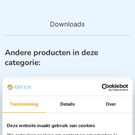
Downloads
Andere producten in deze
categorie:
Toestemming
Details
Over
Deze website maakt gebruik van cookies
PulseOximeter/Saturatie meter met OLED kleur display / Geel
We gebruiken cookies om content en advertenties te
€
54,45
incl. btw