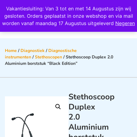
Wij scoren een 4,8 op Google
Vakantiesluiting: Van 3 tot en met 14 Augustus zijn wij
0
gesloten. Orders geplaatst in onze webshop en via mail
worden vanaf maandag 17 Augustus uitgeleverd
Negeren
Home
/
Diagnostiek
/
Diagnostische
instrumenten
/
Stethoscopen
/ Stethoscoop Duplex 2.0
Aluminium borststuk “Black Edition”
Stethoscoop
Duplex
2.0
Aluminium