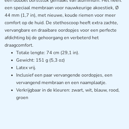
een
dubbel borststuk gemaakt van aluminium.
Het heeft
een s
peciaal membraan voor nauwkeurige akoestiek, Ø
44 mm (1,7 in), met nieuwe, koude riemen voor meer
comfort op de huid.
De stethoscoop heeft e
xtra zachte,
vervangbare en draaibare oordopjes voor een perfecte
afdichting bij de gehoorgang en verbeterd het
draagcomfort.
Totale lengte: 74 cm (29,1 in).
Gewicht: 151 g (5,3 oz)
Latex vrij.
Inclusief een paar vervangende oordopjes, een
vervangend membraan en een naamplaatje.
Verkrijgbaar in de kleuren: zwart, wit, blauw, rood,
groen