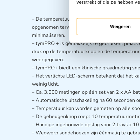
verstrekt of die ze hebben v
– De temperatuur kan worden gemeten met één
opgenomen terwijl u maskers draagt, om het ris
Weigeren
minimaliseren.
– tymPRO + is gemakkelijk te gebruiken, plaats
druk op de temperatuurknop en de temperatuur
weergegeven.
– tymPRO+ biedt een klinische graadmeting sne
– Het verlichte LED-scherm betekent dat het ka
weinig licht.
– Ca. 3.000 metingen op één set van 2 x AA batt
– Automatische uitschakeling na 60 seconden om
– Temperatuur kan worden gemeten op alle soor
– De geheugenknop roept 10 temperatuurmetin
– Handige ingebouwde opslag voor 2 trays x 10
– Wegwerp sondehoezen zijn éénmalig te gebruike