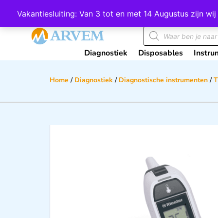
Wij scoren een 4,8 op Google
Vakantiesluiting: Van 3 tot en met 14 Augustus zijn 
Diagnostiek
Disposables
Instru
Home
/
Diagnostiek
/
Diagnostische instrumenten
/
T