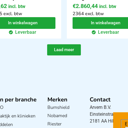
,62
€
2.860,44
incl. btw
incl. btw
5 excl. btw
2364 excl. btw
In winkelwagen
In winkelwagen
Leverbaar
Leverbaar
Laad meer
n per branche
Merken
Contact
BO
Burnshield
Arvem B.V.
Einsteinstraat 5
Nobamed
ktijk en klinieken
2181 AA Hillegom
Riester
E
ddelen