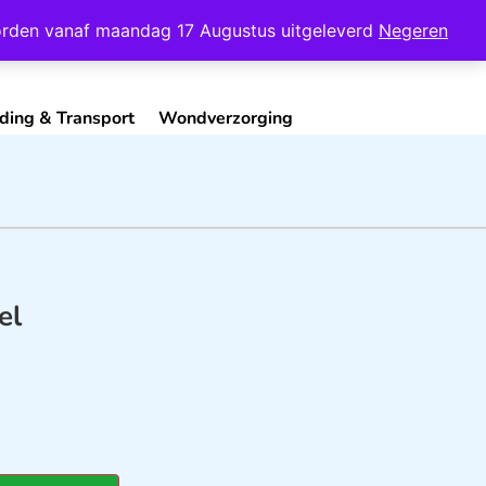
Mijn Account
Contact
 worden vanaf maandag 17 Augustus uitgeleverd
Negeren
ding & Transport
Wondverzorging
el