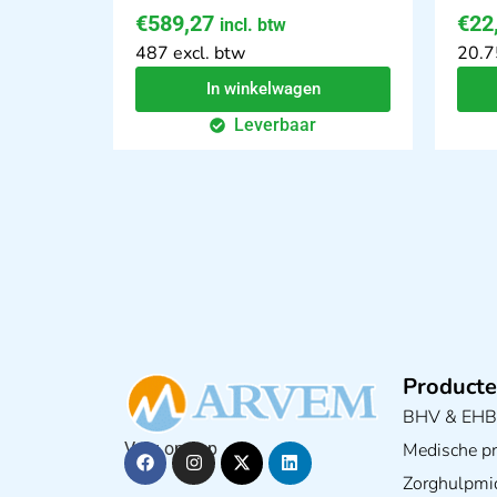
€
589,27
€
22
incl. btw
487 excl. btw
20.7
In winkelwagen
Leverbaar
Producte
BHV & EH
Medische pra
Volg ons op
Zorghulpmi