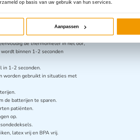
erzameld op basis van uw gebruik van hun services.
 hand en kan indien nodig worden
ico op kruisbesmetting te
Aanpassen
 eenvoudig de thermometer in het oor,
 wordt binnen 1-2 seconden
l in 1-2 seconden.
n worden gebruikt in situaties met
erijen.
 de batterijen te sparen.
ten patiënten.
gen op.
 sondedeksels.
n, latex vrij en BPA vrij.