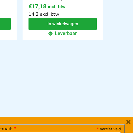
€
17,18
incl. btw
14.2 excl. btw
In winkelwagen
Leverbaar
×
-mail:
*
*
Vereist veld