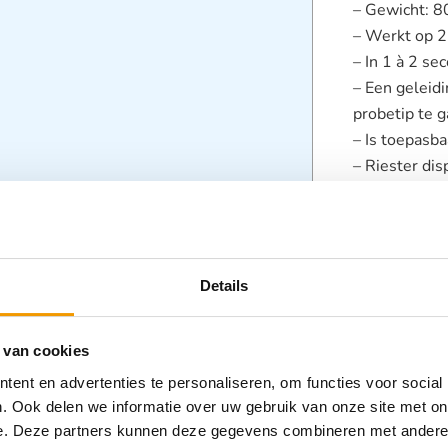
– Gewicht: 80
– Werkt op 2
– In 1 à 2 se
– Een geleidi
probetip te 
– Is toepasba
– Riester di
gebruik (late
kruisbesmett
met één han
– Een minim
Details
batterijen
– Kalibratiek
FDA
 van cookies
ent en advertenties te personaliseren, om functies voor social
Categorieën
. Ook delen we informatie over uw gebruik van onze site met on
Thermomete
e. Deze partners kunnen deze gegevens combineren met andere i