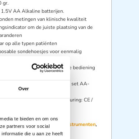
 gr.
 1.5V AA Alkaline batterijen.
conden metingen van klinische kwaliteit
ngsindicator om de juiste plaatsing van de
garanderen
ar op alle typen patiënten
sposable sondehoesjes voor eenmalig
x en BPA-vrij), hierdoor word
ing voorkomen door contactloze bediening
d
um van 3000 metingen met één set AA-
Over
it is optioneel leverbaar Goedkeuring: CE /
 media te bieden en om ons
:
Diagnostiek
,
Diagnostische instrumenten
,
ze partners voor social
rs
nformatie die u aan ze heeft