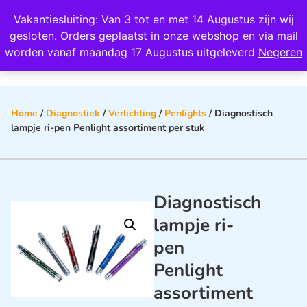
Wij scoren een 4,8 op Google
Vakantiesluiting: Van 3 tot en met 14 Augustus zijn wij
0
gesloten. Orders geplaatst in onze webshop en via mail
worden vanaf maandag 17 Augustus uitgeleverd
Negeren
Home
/
Diagnostiek
/
Verlichting
/
Penlights
/ Diagnostisch
lampje ri-pen Penlight assortiment per stuk
Diagnostisch
lampje ri-
pen
Penlight
assortiment