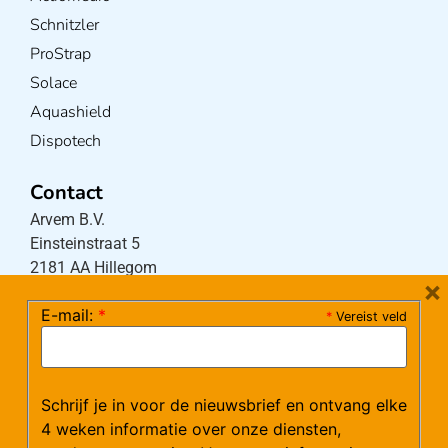
Schnitzler
ProStrap
Solace
Aquashield
Dispotech
Contact
Arvem B.V.
Einsteinstraat 5
2181 AA Hillegom
×
E-mail:
*
*
Vereist veld
Tel:
0252-533256
(maandag – donderdag 08:30-17:15 uur / vrijdag
08:30-16:00 uur)
Schrijf je in voor de nieuwsbrief en ontvang elke
Mail:
klantenservice@arvem.nl
4 weken informatie over onze diensten,