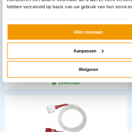
hebben verzameld op basis van uw gebruik van hun services
Alles toestaan
Aanpassen
Oortips soft voor de Ri-rap stethoscoop kleur zwart 10 paar
€
11,86
incl. btw
9.8 excl. btw
Weigeren
In winkelwagen
Leverbaar