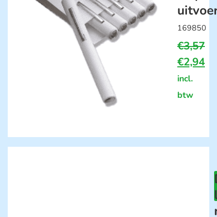
uitvoe
169850
€
3,57
€
2,94
incl.
btw