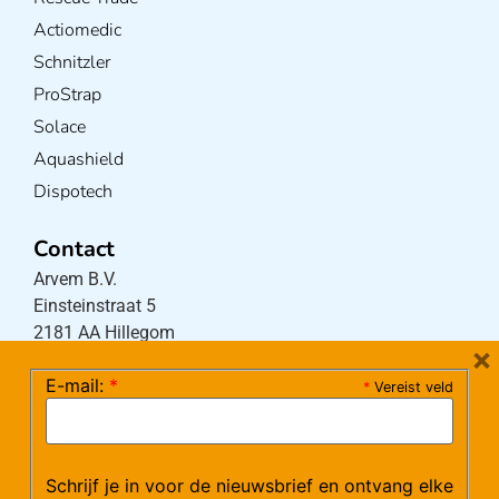
Actiomedic
Schnitzler
ProStrap
Solace
Aquashield
Dispotech
Contact
Arvem B.V.
Einsteinstraat 5
2181 AA Hillegom
×
E-mail:
*
*
Vereist veld
Tel:
0252-533256
(maandag – donderdag 08:30-17:15 uur / vrijdag
08:30-16:00 uur)
Schrijf je in voor de nieuwsbrief en ontvang elke
Mail:
klantenservice@arvem.nl