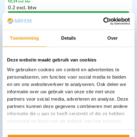
€
0,24
incl. btw
0.2 excl. btw
In winkelwagen
Leverbaar
Toestemming
Details
Over
Deze website maakt gebruik van cookies
We gebruiken cookies om content en advertenties te
personaliseren, om functies voor social media te bieden
en om ons websiteverkeer te analyseren. Ook delen we
informatie over uw gebruik van onze site met onze
HeartStart HS1 Defibrillatiecassete electroden
partners voor social media, adverteren en analyse. Deze
€
75,21
–
€
129,71
incl. btw
69 excl. btw
partners kunnen deze gegevens combineren met andere
informatie die u aan ze heeft verstrekt of die ze hebben
Opties bekijken
verzameld op basis van uw gebruik van hun services.
Leverbaar