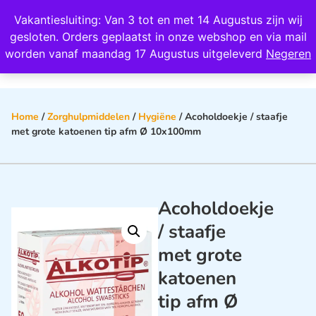
Wij scoren een 4,8 op Google
Vakantiesluiting: Van 3 tot en met 14 Augustus zijn wij
0
gesloten. Orders geplaatst in onze webshop en via mail
worden vanaf maandag 17 Augustus uitgeleverd
Negeren
Home
/
Zorghulpmiddelen
/
Hygiëne
/ Acoholdoekje / staafje
met grote katoenen tip afm Ø 10x100mm
Acoholdoekje
/ staafje
met grote
katoenen
tip afm Ø