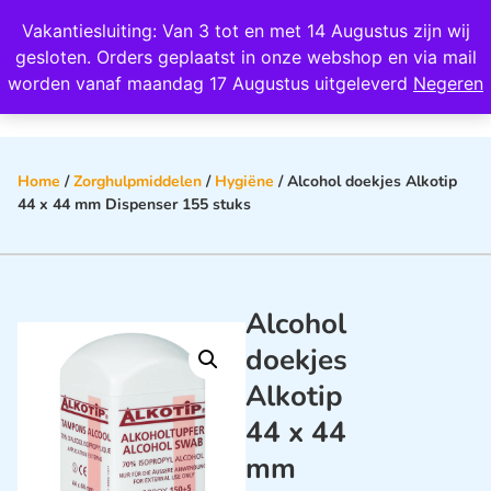
Wij scoren een 4,8 op Google
Vakantiesluiting: Van 3 tot en met 14 Augustus zijn wij
0
gesloten. Orders geplaatst in onze webshop en via mail
worden vanaf maandag 17 Augustus uitgeleverd
Negeren
Home
/
Zorghulpmiddelen
/
Hygiëne
/ Alcohol doekjes Alkotip
44 x 44 mm Dispenser 155 stuks
Alcohol
doekjes
Alkotip
44 x 44
mm