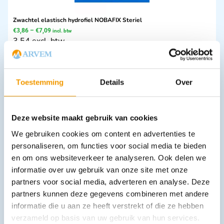
Zwachtel elastisch hydrofiel NOBAFIX Steriel
€
3,86
–
€
7,09
incl. btw
3.54 excl. btw
Opties bekijken
Leverbaar
Toestemming
Details
Over
Deze website maakt gebruik van cookies
We gebruiken cookies om content en advertenties te
personaliseren, om functies voor social media te bieden
en om ons websiteverkeer te analyseren. Ook delen we
informatie over uw gebruik van onze site met onze
Gynaecologische tampons Niet Steriel afmeting 5mx6cm in doos 150
partners voor social media, adverteren en analyse. Deze
stuks
partners kunnen deze gegevens combineren met andere
€
203,28
–
€
267,71
incl. btw
informatie die u aan ze heeft verstrekt of die ze hebben
168 excl. btw
verzameld op basis van uw gebruik van hun services.