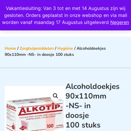
Wij scoren een 4,8 op Google
Vakantiesluiting: Van 3 tot en met 14 Augustus zijn wij
0
gesloten. Orders geplaatst in onze webshop en via mail
worden vanaf maandag 17 Augustus uitgeleverd
Negeren
Home
/
Zorghulpmiddelen
/
Hygiëne
/ Alcoholdoekjes
90x110mm -NS- in doosje 100 stuks
Alcoholdoekjes
90x110mm
-NS- in
doosje
100 stuks