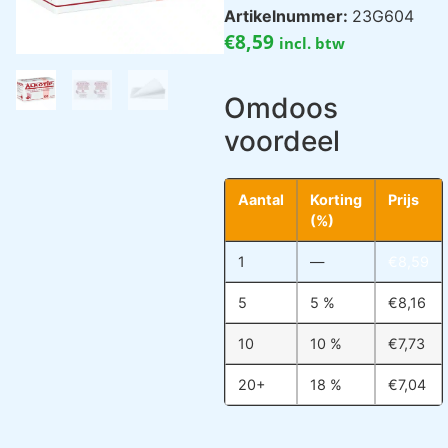
Artikelnummer:
23G604
€
8,59
incl. btw
Omdoos
voordeel
Aantal
Korting
Prijs
(%)
1
—
€
8,59
5
5 %
€
8,16
10
10 %
€
7,73
20+
18 %
€
7,04