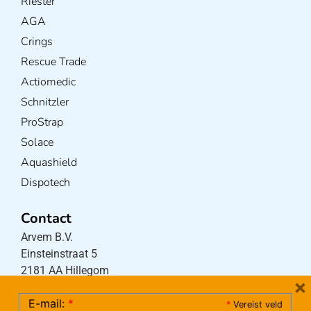
Riester
AGA
Crings
Rescue Trade
Actiomedic
Schnitzler
ProStrap
Solace
Aquashield
Dispotech
Contact
Arvem B.V.
Einsteinstraat 5
2181 AA Hillegom
×
E-mail:
*
*
Vereist veld