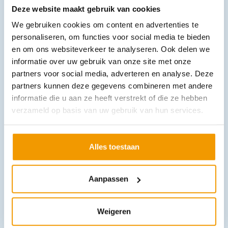
Deze website maakt gebruik van cookies
We gebruiken cookies om content en advertenties te
personaliseren, om functies voor social media te bieden
Disposable deken NOBAKARP basic afmeting 120 x 190 cm
en om ons websiteverkeer te analyseren. Ook delen we
€
2,06
–
€
4,60
incl. btw
1.7 excl. btw
informatie over uw gebruik van onze site met onze
partners voor social media, adverteren en analyse. Deze
Opties bekijken
partners kunnen deze gegevens combineren met andere
Leverbaar
informatie die u aan ze heeft verstrekt of die ze hebben
verzameld op basis van uw gebruik van hun services.
Alles toestaan
Aanpassen
Slipper disposable
Weigeren
€
1,27
–
€
1,38
incl. btw
1.05 excl. btw