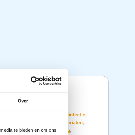
ties
Over
:
Desinfecterende Doekjes
,
Desinfectie
,
,
Disposables en Verbruiksmaterialen
,
ddesinfectie
,
Wondverzorging
,
 media te bieden en om ons