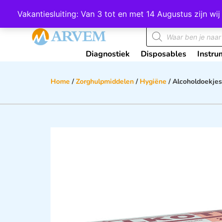
Wij scoren een 4,8 op Google
Vakantiesluiting: Van 3 tot en met 14 Augustus zijn 
Diagnostiek
Disposables
Instru
Home
/
Zorghulpmiddelen
/
Hygiëne
/ Alcoholdoekje