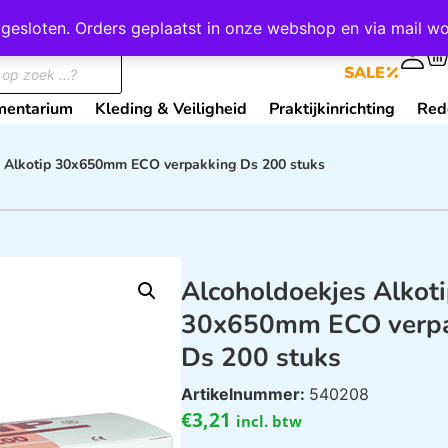
wij gesloten. Orders geplaatst in onze webshop en via mail
0
SALE
mentarium
Kleding & Veiligheid
Praktijkinrichting
Red
s Alkotip 30x650mm ECO verpakking Ds 200 stuks
Alcoholdoekjes Alkot
30x650mm ECO verpa
Ds 200 stuks
Artikelnummer:
540208
€
3,21
incl. btw