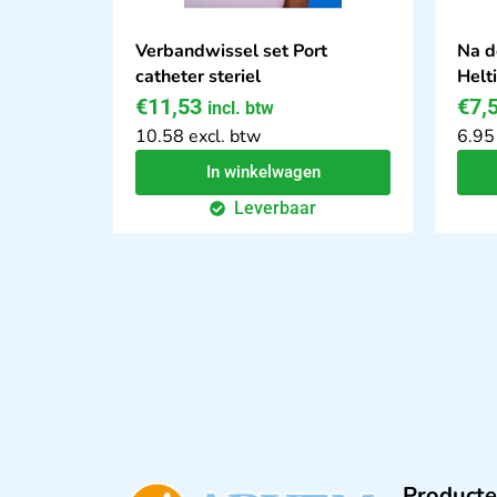
Verbandwissel set Port
Na d
catheter steriel
Helt
€
11,53
€
7,
incl. btw
10.58 excl. btw
6.95
In winkelwagen
Leverbaar
Producte