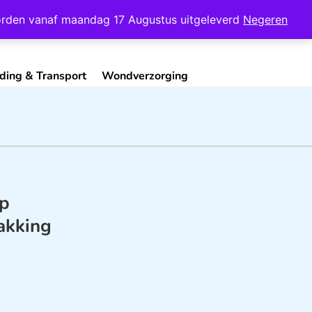
Mijn Account
Contact
 worden vanaf maandag 17 Augustus uitgeleverd
Negeren
ding & Transport
Wondverzorging
ip
kking