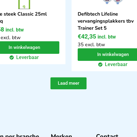
e steek Classic 25ml
Defibtech Lifeline
iq
vervangingsplakkers tbv
Trainer Set 5
58
incl. btw
€
42,35
incl. btw
 excl. btw
35 excl. btw
In winkelwagen
In winkelwagen
Leverbaar
Leverbaar
Laad meer
n per branche
Merken
Contact