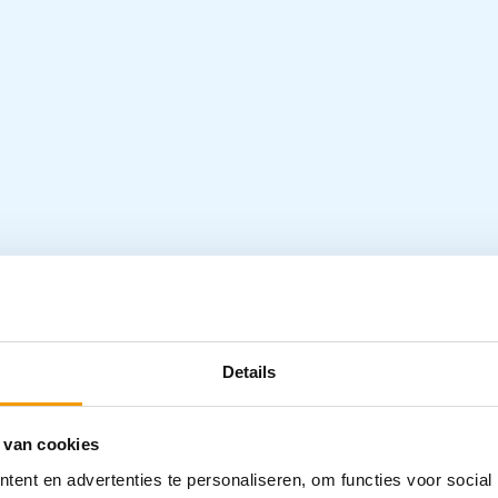
 200 stuks
Specifica
Details
Categorieën
 van cookies
Disposables
Hygiëne
,
Won
ent en advertenties te personaliseren, om functies voor social