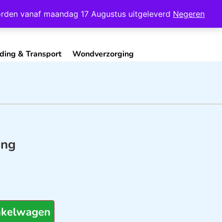
Mijn Account
Contact
 worden vanaf maandag 17 Augustus uitgeleverd
Negeren
ding & Transport
Wondverzorging
ing
nkelwagen