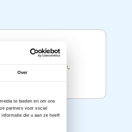
ties
:
Desinfectie
,
Desinfectiemiddel
,
Over
,
Hygiëne
,
Wondverzorging
,
delen
 media te bieden en om ons
ze partners voor social
nformatie die u aan ze heeft