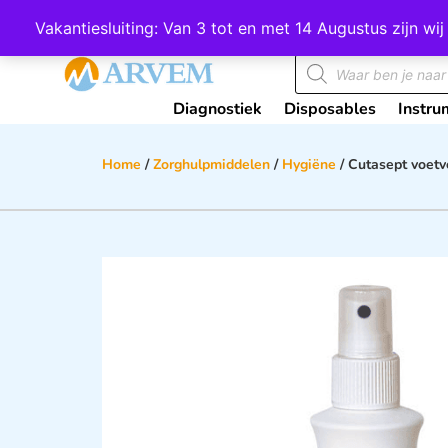
Wij scoren een 4,8 op Google
Vakantiesluiting: Van 3 tot en met 14 Augustus zijn 
Diagnostiek
Disposables
Instru
Home
/
Zorghulpmiddelen
/
Hygiëne
/ Cutasept voetv