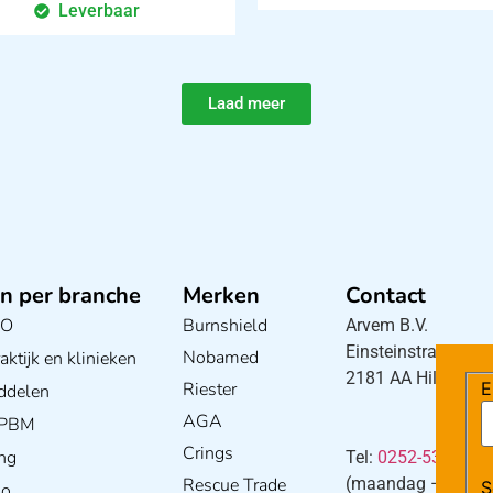
Leverbaar
Laad meer
n per branche
Merken
Contact
BO
Burnshield
Arvem B.V.
Einsteinstraat 5
Nobamed
ktijk en klinieken
2181 AA Hillegom
Riester
E
ddelen
AGA
/ PBM
Crings
ng
Tel:
0252-533256
Rescue Trade
(maandag – donderd
S
io