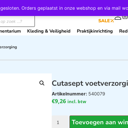
wij gesloten. Orders geplaatst in onze webshop en via mail
0
SALE
mentarium
Kleding & Veiligheid
Praktijkinrichting
Red
erzorging
Cutasept voetverzorg
Artikelnummer:
540079
€
9,26
incl. btw
Toevoegen aan wi