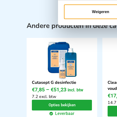
Weigeren
Andere producten in deze ca
Cutasept G desinfectie
Clea
voud
€
7,85
–
€
51,23
incl. btw
€
17
7.2 excl. btw
14.7
Opties bekijken
Leverbaar