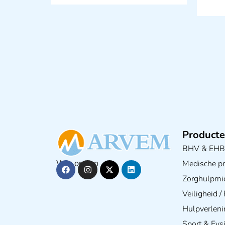
Producte
BHV & EH
Medische pra
Volg ons op
Zorghulpmi
Veiligheid 
Hulpverleni
Sport & Fys