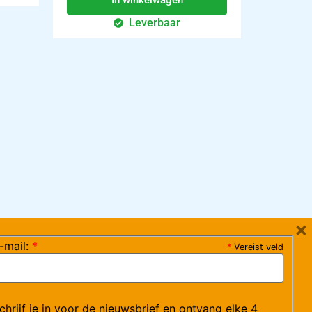
In winkelwagen
Leverbaar
×
-mail:
*
*
Vereist veld
ag 08:30-17:15 uur / vrijdag 08:30-16:00 uur)
chrijf je in voor de nieuwsbrief en ontvang elke 4