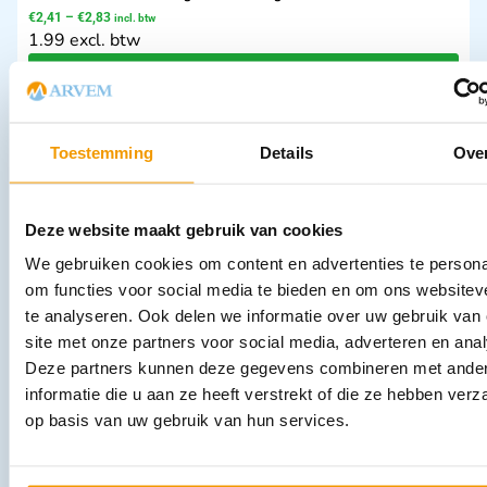
€
2,41
–
€
2,83
incl. btw
1.99 excl. btw
Opties bekijken
Leverbaar
Toestemming
Details
Ove
Deze website maakt gebruik van cookies
We gebruiken cookies om content en advertenties te persona
om functies voor social media te bieden en om ons websitev
te analyseren. Ook delen we informatie over uw gebruik van
site met onze partners voor social media, adverteren en ana
Gaasdeppers in puntvorm NOBA
€
5,76
–
€
7,46
Deze partners kunnen deze gegevens combineren met ande
incl. btw
5.28 excl. btw
informatie die u aan ze heeft verstrekt of die ze hebben ver
op basis van uw gebruik van hun services.
Opties bekijken
Leverbaar