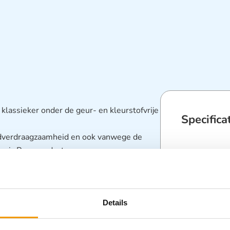
lassieker onder de geur- en kleurstofvrije
Specifica
uidverdraagzaamheid en ook vanwege de
assic Pure producten geen geur- en
Categorieën
oor mensen met een allergieën of een zeer
Disposables
en kleurstofvrij Uitermate snelle werking
Details
ge mate van huidverdraagzaamheid dit door