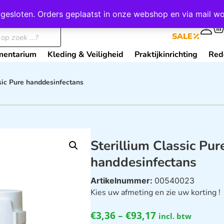
wij gesloten. Orders geplaatst in onze webshop en via mail
0
SALE
mentarium
Kleding & Veiligheid
Praktijkinrichting
Red
ssic Pure handdesinfectans
Sterillium Classic Pur
handdesinfectans
Artikelnummer:
00540023
Kies uw afmeting en zie uw korting !
€
3,36
–
€
93,17
incl. btw