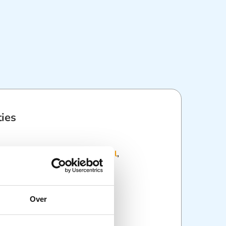
ties
:
Desinfectie
,
Desinfectiemiddel
,
,
Hygiëne
,
Zorghulpmiddelen
Over