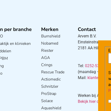
n per branche
Merken
Contact
BO
Burnshield
Arvem B.V.
Einsteinstraat 5
Nobamed
ktijk en klinieken
2181 AA Hillegom
Riester
E
ddelen
AGA
/ PBM
Crings
ng
Tel:
0252-533256
Rescue Trade
(maandag – donderd
S
io
Mail:
klantenservi
w
Actiomedic
a
Schnitzler
P
ProStrap
Werken bij Arvem?
Solace
Bekijk hier onze va
Aquashield