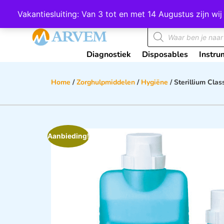
Wij scoren een 4,8 op Google
Vakantiesluiting: Van 3 tot en met 14 Augustus zijn 
Diagnostiek
Disposables
Instru
Home
/
Zorghulpmiddelen
/
Hygiëne
/ Sterillium Cla
Aanbieding!