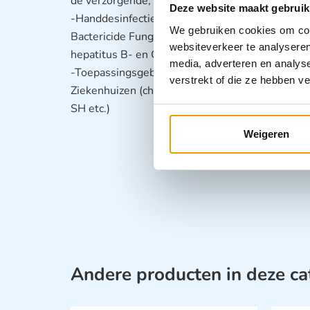
de verzorgende, vochtinbrengende werking
Deze website maakt gebruik
-Handdesinfectie geschikt voor hygiënische en 
We gebruiken cookies om cont
Bactericide Fungicide Tuberculocide Virucide t
websiteverkeer te analyseren
hepatitus B- en C-virussen, en hiv) Tegen adeno
media, adverteren en analys
-Toepassingsgebieden: Ambulances Medische pr
verstrekt of die ze hebben v
Ziekenhuizen (chirurgie, intensive care en afdel
SH etc.)
Weigeren
Andere producten in deze ca