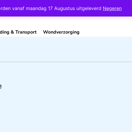
Mijn Account
Contact
 worden vanaf maandag 17 Augustus uitgeleverd
Negeren
ding & Transport
Wondverzorging
e