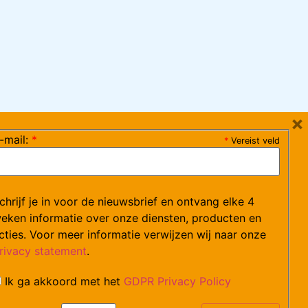
×
-mail:
*
*
Vereist veld
ag 08:30-17:15 uur / vrijdag 08:30-16:00 uur)
chrijf je in voor de nieuwsbrief en ontvang elke 4
ce@arvem.nl
eken informatie over onze diensten, producten en
cties. Voor meer informatie verwijzen wij naar onze
rivacy statement
.
Ik ga akkoord met het
GDPR Privacy Policy
catures.