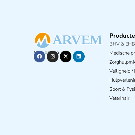
Producte
BHV & EH
Medische pra
Volg ons op
Zorghulpmi
Veiligheid 
Hulpverleni
Sport & Fys
Veterinair