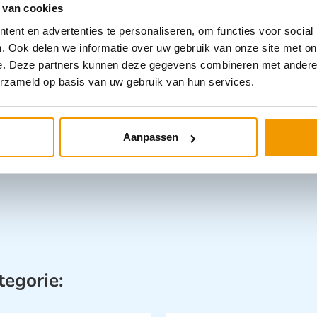
 van cookies
chirurgische doeleinden Beoogd gebruik:
ent en advertenties te personaliseren, om functies voor social
egen membraan-omhulde virussen (incl.
. Ook delen we informatie over uw gebruik van onze site met on
-, rota- en papovavirussen
e. Deze partners kunnen deze gegevens combineren met andere i
aktijken Keukens Laboratoria Thuiszorg
erzameld op basis van uw gebruik van hun services.
ingen voor infectieziekten, behandelruimtes,
Aanpassen
tegorie: