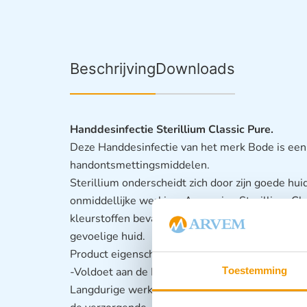
Beschrijving
Downloads
Handdesinfectie Sterillium Classic Pure.
Deze Handdesinfectie van het merk Bode is een k
handontsmettingsmiddelen.
Sterillium onderscheidt zich door zijn goede h
onmiddellijke werking. Aangezien Sterillium Cl
kleurstoffen bevatten, is dit de ideale keuze v
gevoelige huid.
Product eigenschappen Sterillium Classic Pure:
-Voldoet aan de NEN – EN1500 normering Geur- 
Toestemming
Langdurige werking ZEER huidvriendelijk en ho