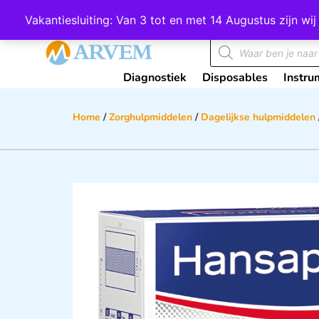
Wij scoren een 4,8 op Google
Vakantiesluiting: Van 3 tot en met 14 Augustus zijn 
Diagnostiek
Disposables
Instru
Home
/
Zorghulpmiddelen
/
Dagelijkse hulpmiddelen