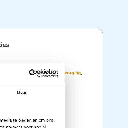
ties
:
Dagelijkse hulpmiddelen
,
riaal
,
Wondpleisters
,
Wondverzorging
,
delen
Over
 media te bieden en om ons
ze partners voor social