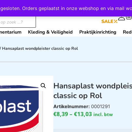
wij gesloten. Orders geplaatst in onze webshop en via mail
0
SALE
mentarium
Kleding & Veiligheid
Praktijkinrichting
Red
/ Hansaplast wondpleister classic op Rol
Hansaplast wondpleis
classic op Rol
Artikelnummer:
0001291
€
8,39
–
€
13,03
incl. btw