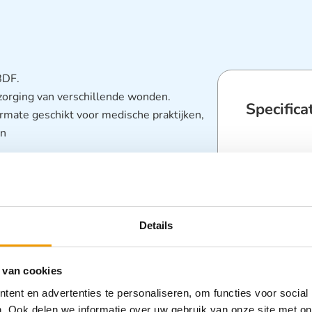
BDF.
zorging van verschillende wonden.
Specifica
ermate geschikt voor medische praktijken,
en
Categorieën
Pleistermate
Zorghulpmid
Details
 van cookies
ent en advertenties te personaliseren, om functies voor social
. Ook delen we informatie over uw gebruik van onze site met on