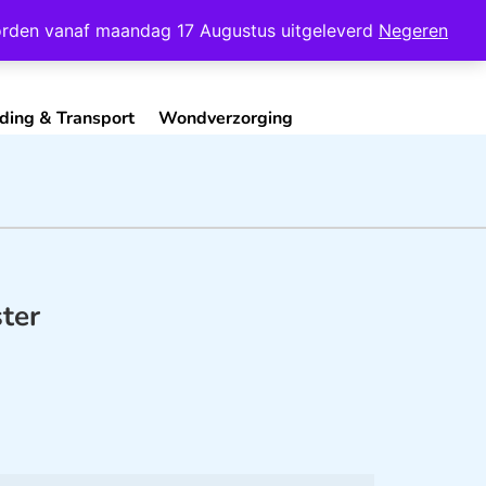
Mijn Account
Contact
 worden vanaf maandag 17 Augustus uitgeleverd
Negeren
ding & Transport
Wondverzorging
ter