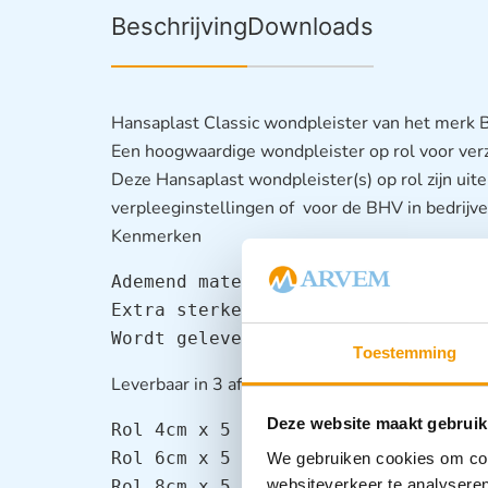
Beschrijving
Downloads
Hansaplast Classic wondpleister van het merk 
Een hoogwaardige wondpleister op rol voor ver
Deze Hansaplast wondpleister(s) op rol zijn uit
verpleeginstellingen of voor de BHV in bedrijv
Kenmerken
Ademend materiaal

Extra sterke kleefkracht

Wordt geleverd in doosje
Toestemming
Leverbaar in 3 afmetingen:
Deze website maakt gebruik
Rol 4cm x 5 mrt

Rol 6cm x 5 mrt

We gebruiken cookies om cont
websiteverkeer te analyseren
Rol 8cm x 5 mrt