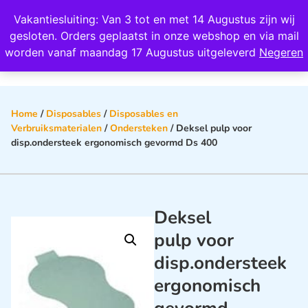
Wij scoren een 4,8 op Google
Vakantiesluiting: Van 3 tot en met 14 Augustus zijn wij
0
gesloten. Orders geplaatst in onze webshop en via mail
worden vanaf maandag 17 Augustus uitgeleverd
Negeren
Home
/
Disposables
/
Disposables en
Verbruiksmaterialen
/
Ondersteken
/ Deksel pulp voor
disp.ondersteek ergonomisch gevormd Ds 400
Deksel
pulp voor
disp.ondersteek
ergonomisch