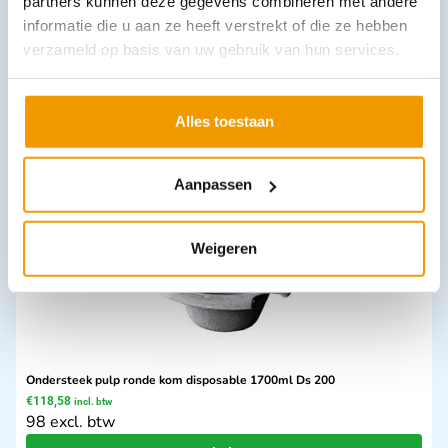
partners kunnen deze gegevens combineren met andere
informatie die u aan ze heeft verstrekt of die ze hebben
verzameld op basis van uw gebruik van hun services.
Deksel pulp voor disposable schuif /sloof ondersteek Ds 400
€
93,05
incl. btw
76.9 excl. btw
Alles toestaan
In winkelwagen
Leverbaar
Aanpassen
Weigeren
Ondersteek pulp ronde kom disposable 1700ml Ds 200
€
118,58
incl. btw
98 excl. btw