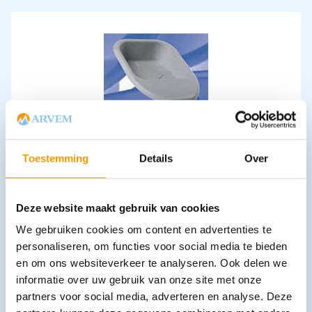
Ondersteek disp./ pulp schuif model 2000ml Ds 100 stuks
€
51,29
incl. btw
Toestemming
Details
Over
42.39 excl. btw
In winkelwagen
Leverbaar
Deze website maakt gebruik van cookies
We gebruiken cookies om content en advertenties te
personaliseren, om functies voor social media te bieden
en om ons websiteverkeer te analyseren. Ook delen we
informatie over uw gebruik van onze site met onze
partners voor social media, adverteren en analyse. Deze